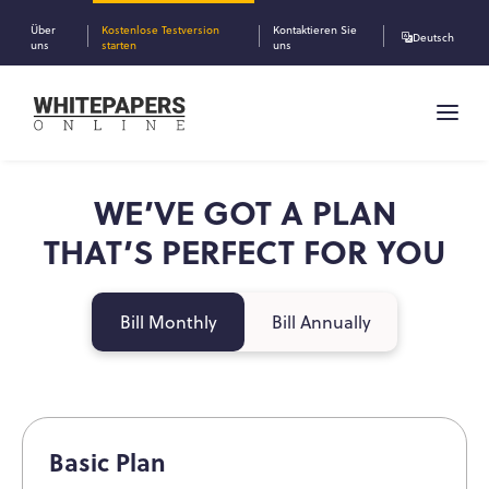
Über
Kostenlose Testversion
Kontaktieren Sie
Deutsch
uns
starten
uns
WE’VE GOT A PLAN
THAT’S PERFECT FOR YOU
Bill Monthly
Bill Annually
Basic Plan