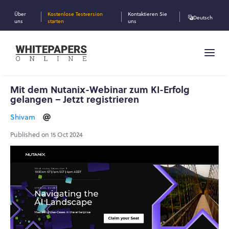
Über
Kostenlose Testversion
Kontaktieren Sie
Deutsch
uns
starten
uns
Mit dem Nutanix-Webinar zum KI-Erfolg
gelangen – Jetzt registrieren
Shivam
Published on 15 Oct 2024