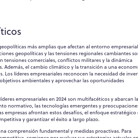
ticos
geopolíticas más amplias que afectan al entorno empresarial.
iones geopolíticas y las tensiones regionales cambiantes s
 tensiones comerciales, conflictos militares y la dinámica
s. Además, el cambio climático y la transición a una econom
. Los líderes empresariales reconocen la necesidad de inver
s objetivos ambientales y aprovechar las oportunidades
íderes empresariales en 2024 son multifacéticos y abarcan l
iento normativo, las tecnologías emergentes y preocupacione
as empresas afrontan estos desafíos, el enfoque estratégico
petitiva y garantizar el éxito a largo plazo.
a una comprensión fundamental y medidas proactivas. Para
competitiva, comience por evaluar sus estrategias actuales e