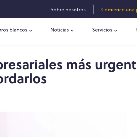
Sobre nosotros
Comience una p
bros blancos
Noticias
Servicios
resariales más urgent
ordarlos