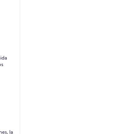
pida
os
nes, la