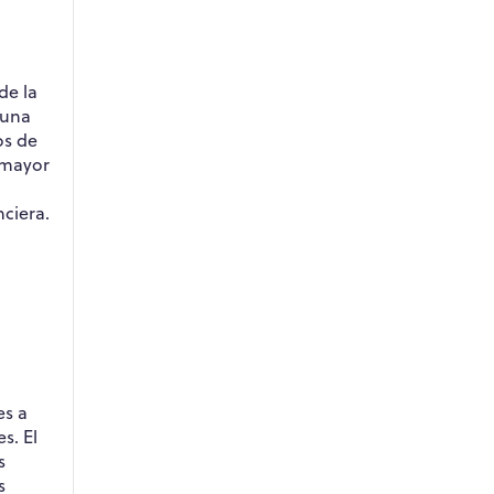
de la
 una
os de
 mayor
ciera.
es a
s. El
s
s