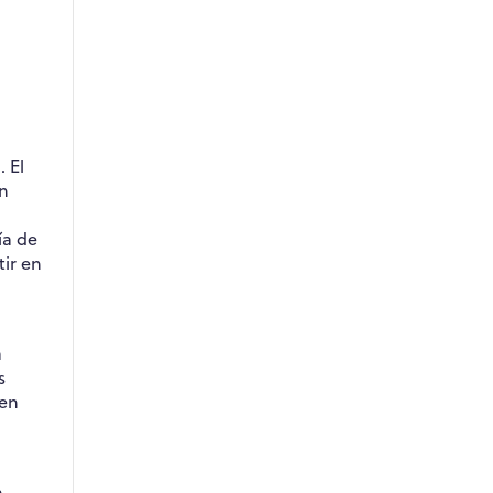
 El
on
ía de
tir en
a
s
 en
n