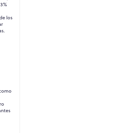
 43%
de los
ar
as.
s como
ro
antes