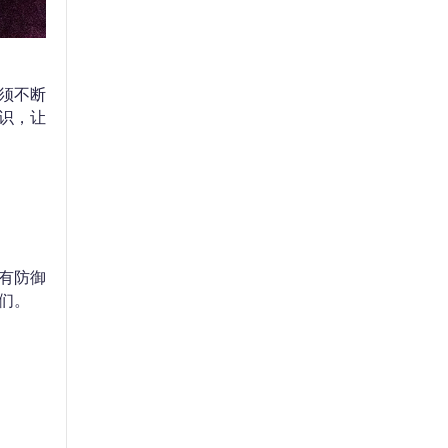
须不断
识，让
有防御
们。