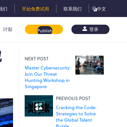
我们
开始免费试用
联系我们
中文
计划
白皮书
登录
Publish
尼
NEXT POST
Master Cybersecurity:
Join Our Threat
Hunting Workshop in
Singapore
PREVIOUS POST
Cracking the Code:
Strategies to Solve
the Global Talent
Puzzle