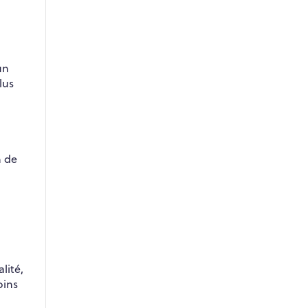
un
lus
h de
lité,
oins