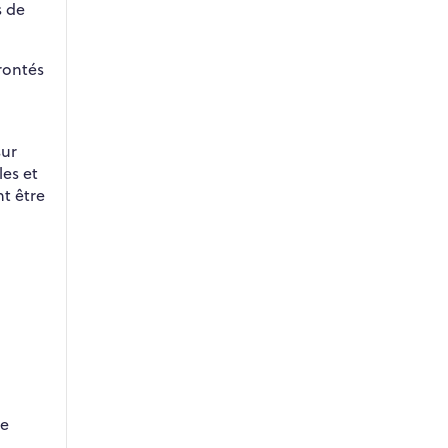
s de
rontés
sur
les et
t être
ce