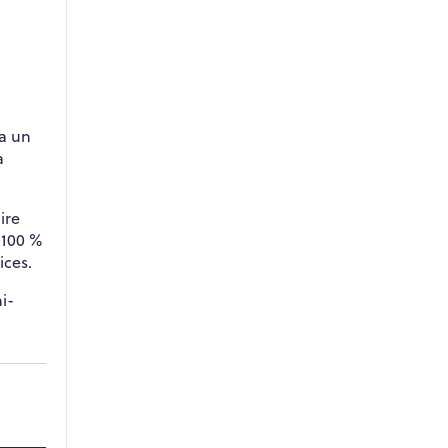
 a un
à
ire
 100 %
ices.
i-