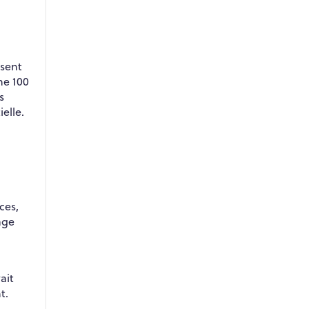
isent
me 100
s
elle.
ces,
age
ait
t.