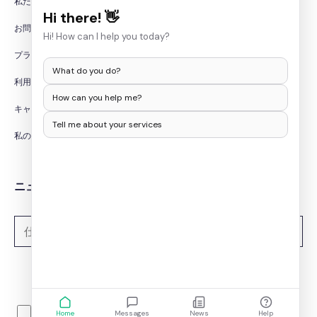
私たちについて
Hi there! 👋
お問い合わせ
Hi! How can I help you today?
プライバシーポリシー
What do you do?
利用規約
How can you help me?
キャンセル/返金ポリシー
Tell me about your services
私の個人情報を販売しないでください
ニュースレターを購読する
購読する
メールIDを入力することで、Whitepapers Onlineから情報メールを
Home
Messages
News
Help