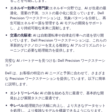
ることを可能にします。
エネルギー効率の専門家:
エネルギー分野では、AI が生産の最
適化、需要の予測、コストの最小化に役立っています。Dell
Precision ワークステーションは、気象パターンを分析し、再
生可能エネルギー源を管理する AI モデルの開発をサポート
し、より持続可能な未来に貢献します。
交通の先駆者:
AI は自動運転車や自律走行車への道を切り開
いています。Dell Precision ワークステーションは、これらの
革新的なテクノロジーを支える複雑な AI アルゴリズムのトレ
ーニングに必要な処理能力を提供します。
完璧な AI パートナーを見つける: Dell Precision ワークステーシ
ョン
Dell は、お客様の特定の AI ニーズと予算に合わせて、さまざま
な Precision ワークステーションを提供しています。以下に簡単
に説明します。
エントリーレベル:
AI の旅を始める方に最適で、基本的な開
発および展開タスクに最適です。
中レベル:
処理能力が大幅に向上し、より大きなデータセット
を処理し、より複雑なモデルを構築できるようになります。