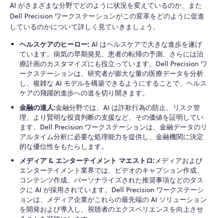
AI がさまざまな分野でどのように状況を変えているのか、また
Dell Precision ワークステーションがこの変革をどのように促進
しているのかについて詳しく見ていきましょう。
ヘルスケアのヒーロー:
AI はヘルスケアで大きな進歩を遂げ
ています。病気の早期発見、患者の転帰の予測、さらには治
療計画のカスタマイズにも役立っています。Dell Precision ワ
ークステーションは、研究者が膨大な量の医療データを分析
し、複雑な AI モデルを構築できるようにすることで、ヘルス
ケアの飛躍的進歩への道を切り開きます。
金融の達人:
金融分野では、AI は詐欺行為の防止、リスク管
理、より賢明な投資判断の支援など、その価値を証明してい
ます。Dell Precision ワークステーションは、金融データのリ
アルタイム分析に必要な処理能力を提供し、金融機関に決定
的な優位性をもたらします。
メディア & エンターテイメント マエストロ:
メディアおよび
エンターテイメント業界では、ビデオのキャプション作成、
コンテンツ作成、パーソナライズされた推奨事項などのタス
クに AI が採用されています。Dell Precision ワークステーシ
ョンは、メディア企業がこれらの最先端の AI ソリューション
を開発および導入し、視聴者のエクスペリエンスを向上させ