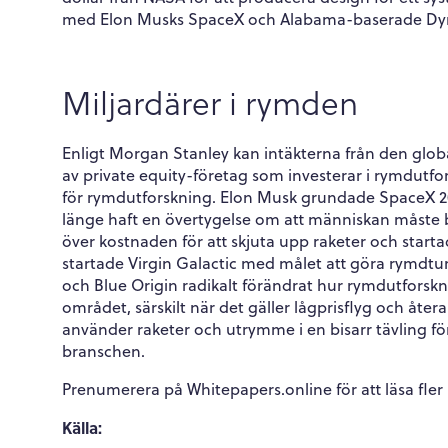
med Elon Musks SpaceX och Alabama-baserade Dynet
Miljardärer i rymden
Enligt Morgan Stanley kan intäkterna från den globala
av private equity-företag som investerar i rymdutfo
för rymdutforskning. Elon Musk grundade SpaceX 20
länge haft en övertygelse om att människan måste bl
över kostnaden för att skjuta upp raketer och startad
startade Virgin Galactic med målet att göra rymdtur
och Blue Origin radikalt förändrat hur rymdutforsk
området, särskilt när det gäller lågprisflyg och åt
använder raketer och utrymme i en bisarr tävling för
branschen.
Prenumerera på Whitepapers.online för att läsa fler 
Källa: