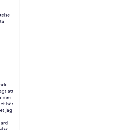
telse
ta
ande
agt att
kommer
det här
et jag
jard
vlar