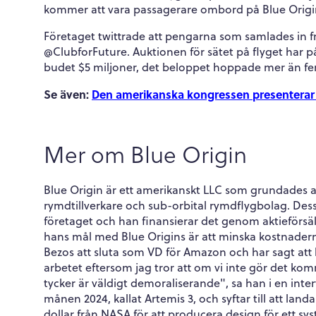
kommer att vara passagerare ombord på Blue Origins
Företaget twittrade att pengarna som samlades in fr
@ClubforFuture. Auktionen för sätet på flyget har 
budet $5 miljoner, det beloppet hoppade mer än fe
Se även:
Den amerikanska kongressen presenterar 5 
Mer om Blue Origin
Blue Origin är ett amerikanskt LLC som grundades av
rymdtillverkare och sub-orbital rymdflygbolag. Des
företaget och han finansierar det genom aktieförsälj
hans mål med Blue Origins är att minska kostnader
Bezos att sluta som VD för Amazon och har sagt att 
arbetet eftersom jag tror att om vi inte gör det komm
tycker är väldigt demoraliserande", sa han i en inter
månen 2024, kallat Artemis 3, och syftar till att lan
dollar från NASA för att producera design för ett sy