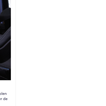
olen
er de