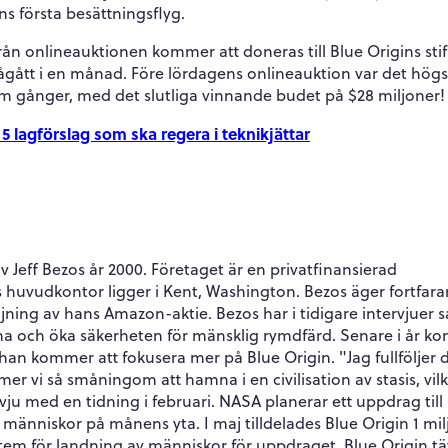
 första besättningsflyg.
ån onlineauktionen kommer att doneras till Blue Origins stif
pågått i en månad. Före lördagens onlineauktion var det högs
m gånger, med det slutliga vinnande budet på $28 miljoner!
lagförslag som ska regera i teknikjättar
 Jeff Bezos år 2000. Företaget är en privatfinansierad
s huvudkontor ligger i Kent, Washington. Bezos äger fortfar
ning av hans Amazon-aktie. Bezos har i tidigare intervjuer s
na och öka säkerheten för mänsklig rymdfärd. Senare i år 
han kommer att fokusera mer på Blue Origin. "Jag fullföljer 
er vi så småningom att hamna i en civilisation av stasis, vilk
vju med en tidning i februari. NASA planerar ett uppdrag till
da människor på månens yta. I maj tilldelades Blue Origin 1 mil
stem för landning av människor för uppdraget. Blue Origin tä