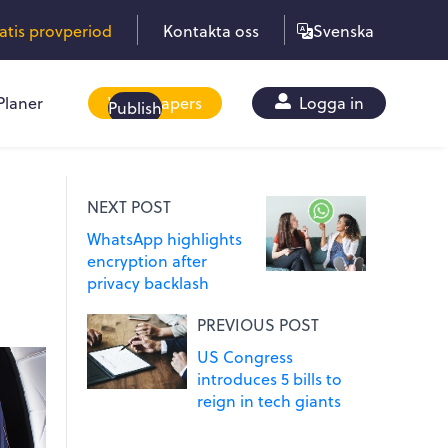
ratis provperiod
Kontakta oss
Svenska
Planer
Whitepapers
Logga in
Publish
NEXT POST
WhatsApp highlights
encryption after
privacy backlash
PREVIOUS POST
US Congress
introduces 5 bills to
reign in tech giants