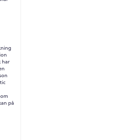
kning
ion
 har
ken
nson
tic
å
 som
rkan på