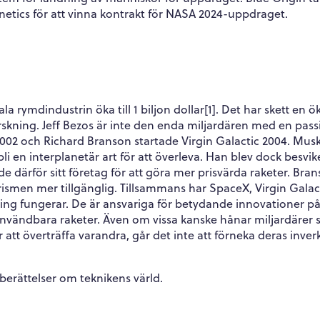
ics för att vinna kontrakt för NASA 2024-uppdraget.
 rymdindustrin öka till 1 biljon dollar[1]. Det har skett en ö
rskning. Jeff Bezos är inte den enda miljardären med en pass
02 och Richard Branson startade Virgin Galactic 2004. Musk
i en interplanetär art för att överleva. Han blev dock besvi
e därför sitt företag för att göra mer prisvärda raketer. Bra
ismen mer tillgänglig. Tillsammans har SpaceX, Virgin Galac
ning fungerar. De är ansvariga för betydande innovationer p
eranvändbara raketer. Även om vissa kanske hånar miljardärer
 att överträffa varandra, går det inte att förneka deras inve
berättelser om teknikens värld.