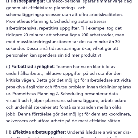
i)
Tidsbesparingar:
Cameco-personal sparar timmar varje dag
genom att effektivisera planerings- och
schemaläggningsprocesser utan att offra arbetskvaliteten.
Prometheus Planning & Scheduling automatiserar
arbetsintensiva, repetitiva uppgifter. Till exempel tog det
tidigare 20 minuter att schemalägga 200 arbetsorder, men
med massförändringsfunktionen tar det nu mindre än 30
sekunder. Dessa små tidsbesparingar ökar, vilket gör att
personalen kan spendera sin tid mer produktivt.
ii) Förbättrad synlighet:
Teamen har nu en klar bild av
underhållsarbetet, inklusive uppgifter på och utanför den
kritiska vägen.
Detta gör det möjligt för arbetsledare att vidta
proaktiva åtgärder och förutse problem innan tidslinjer spåras
ur. Prometheus Planning & Scheduling presenterar data
visuellt och hjälper planerare, schemaläggare, arbetsledare
och underhållstekniker att förstå sambanden mellan olika
jobb. Denna förståelse gör det möjligt för dem att koordinera,
sekvensera och utföra arbete på de mest effektiva sätten.
iii)
Effektiva arbetsuppgifter:
Underhållsledare använder dra-