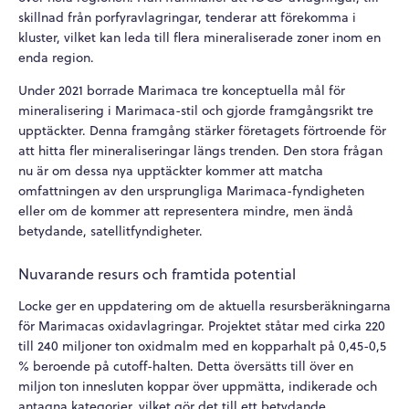
skillnad från porfyravlagringar, tenderar att förekomma i
kluster, vilket kan leda till flera mineraliserade zoner inom en
enda region.
Under 2021 borrade Marimaca tre konceptuella mål för
mineralisering i Marimaca-stil och gjorde framgångsrikt tre
upptäckter. Denna framgång stärker företagets förtroende för
att hitta fler mineraliseringar längs trenden. Den stora frågan
nu är om dessa nya upptäckter kommer att matcha
omfattningen av den ursprungliga Marimaca-fyndigheten
eller om de kommer att representera mindre, men ändå
betydande, satellitfyndigheter.
Nuvarande resurs och framtida potential
Locke ger en uppdatering om de aktuella resursberäkningarna
för Marimacas oxidavlagringar. Projektet ståtar med cirka 220
till 240 miljoner ton oxidmalm med en kopparhalt på 0,45-0,5
% beroende på cutoff-halten. Detta översätts till över en
miljon ton innesluten koppar över uppmätta, indikerade och
antagna kategorier, vilket gör det till ett betydande