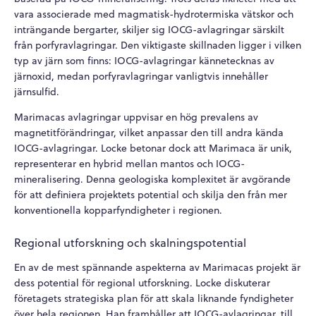
vara associerade med magmatisk-hydrotermiska vätskor och
inträngande bergarter, skiljer sig IOCG-avlagringar särskilt
från porfyravlagringar. Den viktigaste skillnaden ligger i vilken
typ av järn som finns: IOCG-avlagringar kännetecknas av
järnoxid, medan porfyravlagringar vanligtvis innehåller
järnsulfid.
Marimacas avlagringar uppvisar en hög prevalens av
magnetitförändringar, vilket anpassar den till andra kända
IOCG-avlagringar. Locke betonar dock att Marimaca är unik,
representerar en hybrid mellan mantos och IOCG-
mineralisering. Denna geologiska komplexitet är avgörande
för att definiera projektets potential och skilja den från mer
konventionella kopparfyndigheter i regionen.
Regional utforskning och skalningspotential
En av de mest spännande aspekterna av Marimacas projekt är
dess potential för regional utforskning. Locke diskuterar
företagets strategiska plan för att skala liknande fyndigheter
över hela regionen. Han framhåller att IOCG-avlagringar, till