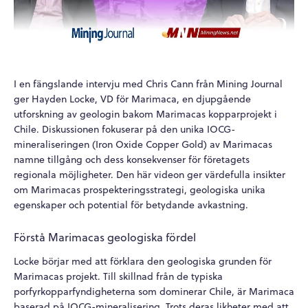
I en fängslande intervju med Chris Cann från Mining Journal
ger Hayden Locke, VD för Marimaca, en djupgående
utforskning av geologin bakom Marimacas kopparprojekt i
Chile. Diskussionen fokuserar på den unika IOCG-
mineraliseringen (Iron Oxide Copper Gold) av Marimacas
namne tillgång och dess konsekvenser för företagets
regionala möjligheter. Den här videon ger värdefulla insikter
om Marimacas prospekteringsstrategi, geologiska unika
egenskaper och potential för betydande avkastning.
Förstå Marimacas geologiska fördel
Locke börjar med att förklara den geologiska grunden för
Marimacas projekt. Till skillnad från de typiska
porfyrkopparfyndigheterna som dominerar Chile, är Marimaca
baserad på IOCG-mineralisering. Trots deras likheter med att