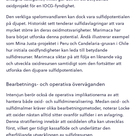
oxidprojekt för en IOCG-fyndighet.
Den verkliga spelomvandlaren kan dock vara sulfidpotentialen
på djupet. Historiskt sett tenderar sulfidavlagringar att vara
mycket större än deras oxidmotsvarigheter. Marimaca har
bara börjat utforska denna potential. Ändå illustrerar exempel
som Mina Justa-projektet i Peru och Candelaria-gruvan i Chile
hur initiala oxidfyndigheter kan leda till betydande
sulfidresurser. Marimaca siktar på att följa en liknande väg
och utveckla oxidresursen samtidigt som den fortsätter att
utforska den djupare sulfidpotentialen.
Bearbetnings- och operativa överväganden
Intervjun berör också de operativa implikationerna av att
hantera både oxid- och sulfidmineralisering. Medan oxid- och
sulfidmalmer kräver olika bearbetningsmetoder, noterar Locke
att oxider nästan alltid sitter ovanför sulfider i en avlagring.
Denna stratifiering innebär att oxiddelen ofta kan utvecklas
först, vilket ger tidigt kassaflöde och underlättar den
efterföljande utvecklingen av sulfidresursen.