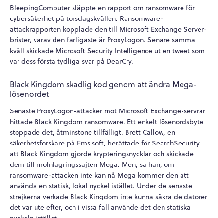
BleepingComputer släppte en rapport om ransomware för
cybersäkerhet på torsdagskvällen. Ransomware-
attackrapporten kopplade den till Microsoft Exchange Server-
brister, varav den farligaste är ProxyLogon. Senare samma
kväll skickade Microsoft Security Intelligence ut en tweet som
var dess första tydliga svar på DearCry.
Black Kingdom skadlig kod genom att ändra Mega-
lösenordet
Senaste ProxyLogon-attacker mot Microsoft Exchange-servrar
hittade Black Kingdom ransomware. Ett enkelt lösenordsbyte
stoppade det, åtminstone tillfälligt. Brett Callow, en
säkerhetsforskare på Emsisoft, berättade för SearchSecurity
att Black Kingdom gjorde krypteringsnycklar och skickade
dem till molnlagringssajten Mega. Men, sa han, om
ransomware-attacken inte kan nå Mega kommer den att
använda en statisk, lokal nyckel istället. Under de senaste
strejkerna verkade Black Kingdom inte kunna säkra de datorer
det var ute efter, och i vissa fall använde det den statiska
nyckeln istället.