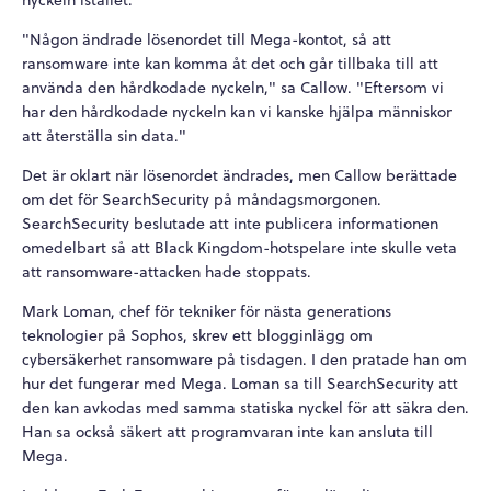
"Någon ändrade lösenordet till Mega-kontot, så att
ransomware inte kan komma åt det och går tillbaka till att
använda den hårdkodade nyckeln," sa Callow. "Eftersom vi
har den hårdkodade nyckeln kan vi kanske hjälpa människor
att återställa sin data."
Det är oklart när lösenordet ändrades, men Callow berättade
om det för SearchSecurity på måndagsmorgonen.
SearchSecurity beslutade att inte publicera informationen
omedelbart så att Black Kingdom-hotspelare inte skulle veta
att ransomware-attacken hade stoppats.
Mark Loman, chef för tekniker för nästa generations
teknologier på Sophos, skrev ett blogginlägg om
cybersäkerhet ransomware på tisdagen. I den pratade han om
hur det fungerar med Mega. Loman sa till SearchSecurity att
den kan avkodas med samma statiska nyckel för att säkra den.
Han sa också säkert att programvaran inte kan ansluta till
Mega.