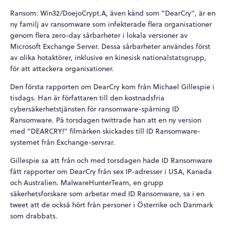
Ransom: Win32/DoejoCrypt.A, även känd som "DearCry", är en
ny familj av ransomware som infekterade flera organisationer
genom flera zero-day sårbarheter i lokala versioner av
Microsoft Exchange Server. Dessa sårbarheter användes först
av olika hotaktörer, inklusive en kinesisk nationalstatsgrupp,
för att attackera organisationer.
Den första rapporten om DearCry kom från Michael Gillespie i
tisdags. Han är författaren till den kostnadsfria
cybersäkerhetstjänsten för ransomware-spårning ID
Ransomware. På torsdagen twittrade han att en ny version
med "DEARCRY!" filmärken skickades till ID Ransomware-
systemet från Exchange-servrar.
Gillespie sa att från och med torsdagen hade ID Ransomware
fått rapporter om DearCry från sex IP-adresser i USA, Kanada
och Australien. MalwareHunterTeam, en grupp
säkerhetsforskare som arbetar med ID Ransomware, sa i en
tweet att de också hört från personer i Österrike och Danmark
som drabbats.