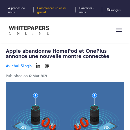
À propos de
Commencer un essai
Contactez-
Français
nous
gratuit
nous
Apple abandonne HomePod et OnePlus
annonce une nouvelle montre connectée
Avichal Singh
Published on 12 Mar 2021