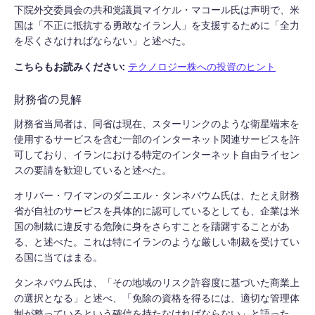
下院外交委員会の共和党議員マイケル・マコール氏は声明で、米
国は「不正に抵抗する勇敢なイラン人」を支援するために「全力
を尽くさなければならない」と述べた。
こちらもお読みください:
テクノロジー株への投資のヒント
財務省の見解
財務省当局者は、同省は現在、スターリンクのような衛星端末を
使用するサービスを含む一部のインターネット関連サービスを許
可しており、イランにおける特定のインターネット自由ライセン
スの要請を歓迎していると述べた。
オリバー・ワイマンのダニエル・タンネバウム氏は、たとえ財務
省が自社のサービスを具体的に認可しているとしても、企業は米
国の制裁に違反する危険に身をさらすことを躊躇することがあ
る、と述べた。これは特にイランのような厳しい制裁を受けてい
る国に当てはまる。
タンネバウム氏は、「その地域のリスク許容度に基づいた商業上
の選択となる」と述べ、「免除の資格を得るには、適切な管理体
制が整っているという確信を持たなければならない」と語った。