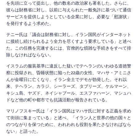
を先頭に立って提出し、他の数名の政治家も署名した。さらに、
彼らは財務省に対し、以前に与えられた一般免許に基づいて通信
サービスを提供しようとしている企業に対し、必要な「慰謝状」
を発行するよう求めた。
テニー氏は「議会は財務省に対し、イラン国民がインターネット
に接続し続けられるよう全力を尽くすよう要求している」と述べ
た。この任務を完遂するには、官僚的な煩雑な手続きをすべて排
除しなければならない。
イスラムの服装基準に違反した疑いでテヘランのいわゆる道徳警
察に投獄され、昏睡状態に陥った22歳の女性、マハサ・アミニさ
んが金曜日に亡くなり、イラン全土でデモが勃発した。それ以
来、テヘラン、カラジ、シーラーズ、タブリーズ、ケルマーン、
キシュ島、ヤズド、ネイシャプール、エスファハーン、マシュハ
ドなど他の町や都市でも抗議活動が報告されている。
マリノフスキー氏は「イラン国民はマハサ氏に対する正義を求め
て街頭に集まっている」と述べ、「イラン人と世界の他の国々と
のつながりを保つために、われわれも役割を果たさなければなら
ない」と語った。