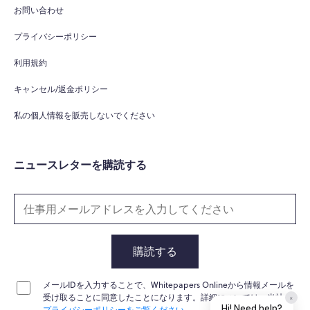
Hi there! 👋
お問い合わせ
Hi! How can I help you today?
プライバシーポリシー
What do you do?
利用規約
How can you help me?
キャンセル/返金ポリシー
Tell me about your services
私の個人情報を販売しないでください
ニュースレターを購読する
購読する
メールIDを入力することで、Whitepapers Onlineから情報メールを
Home
Messages
News
Help
受け取ることに同意したことになります。詳細については、当社の
プライバシーポリシーをご覧ください。