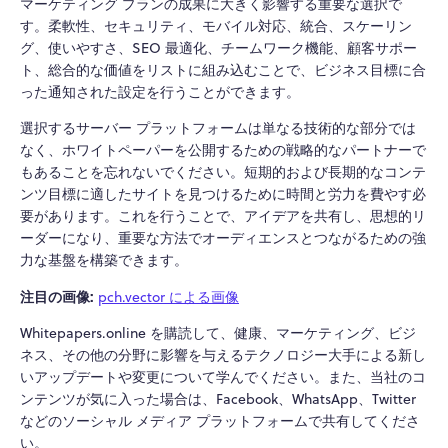
マーケティング プランの成果に大きく影響する重要な選択で
す。柔軟性、セキュリティ、モバイル対応、統合、スケーリン
グ、使いやすさ、SEO 最適化、チームワーク機能、顧客サポー
ト、総合的な価値をリストに組み込むことで、ビジネス目標に合
った通知された設定を行うことができます。
選択するサーバー プラットフォームは単なる技術的な部分では
なく、ホワイトペーパーを公開するための戦略的なパートナーで
もあることを忘れないでください。短期的および長期的なコンテ
ンツ目標に適したサイトを見つけるために時間と労力を費やす必
要があります。これを行うことで、アイデアを共有し、思想的リ
ーダーになり、重要な方法でオーディエンスとつながるための強
力な基盤を構築できます。
注目の画像:
pch.vector による画像
Whitepapers.online を購読して、健康、マーケティング、ビジ
ネス、その他の分野に影響を与えるテクノロジー大手による新し
いアップデートや変更について学んでください。また、当社のコ
ンテンツが気に入った場合は、Facebook、WhatsApp、Twitter
などのソーシャル メディア プラットフォームで共有してくださ
い。