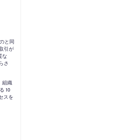
のと同
商取引が
質な
らさ
、組織
 10
セスを