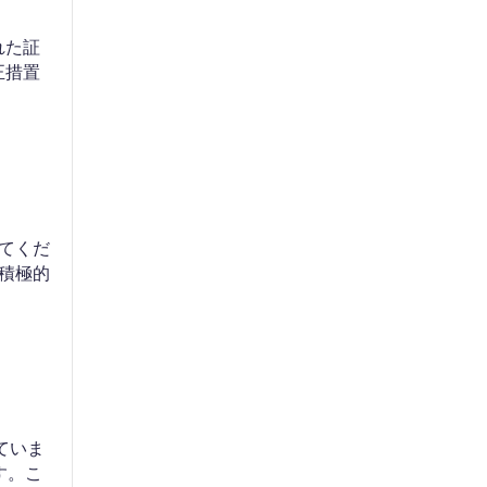
れた証
正措置
てくだ
積極的
ていま
す。こ