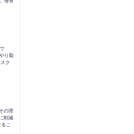
。侵害
項で
のやり取
リスク
がその理
に削減
示するこ