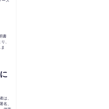
ソース
証明書
より、
しま
ルに
者は、
署名、