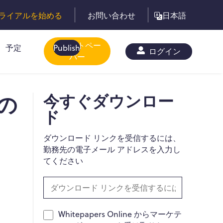
ライアルを始める
お問い合わせ
日本語
ホワイトペー
予定
Publish
ログイン
パー
の
今すぐダウンロー
ド
ダウンロード リンクを受信するには、
勤務先の電子メール アドレスを入力し
てください
Whitepapers Online からマーケテ