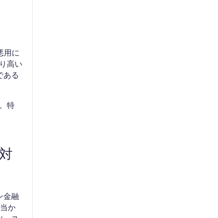
悪用に
より高い
である
す。特
対
イン金融
正当か