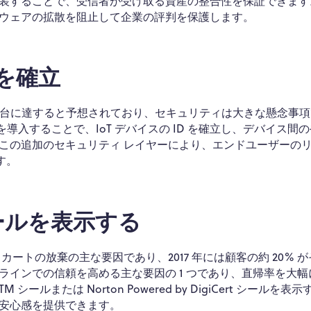
装することで、受信者が受け取る資産の整合性を保証できます
ウェアの拡散を阻止して企業の評判を保護します。
Dを確立
54.4 億台に達すると予想されており、セキュリティは大きな懸念事
を導入することで、IoT デバイスの ID を確立し、デバイス間
この追加のセキュリティ レイヤーにより、エンドユーザーの
す。
ールを表示する
ートの放棄の主な要因であり、2017 年には顧客の約 20% 
インでの信頼を高める主な要因の 1 つであり、直帰率を大幅
 シールまたは Norton Powered by DigiCert シールを表
安心感を提供できます。