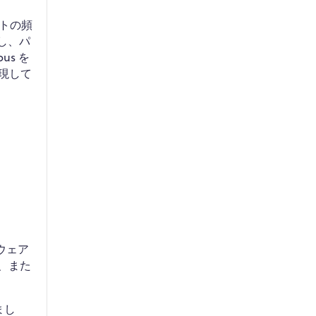
トの頻
化し、パ
s を
現して
トウェア
、また
まし