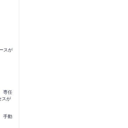
リースが
め、専任
セスが
し、手動