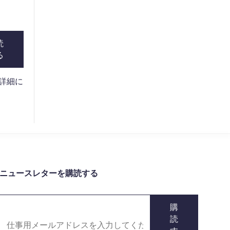
読
る
。詳細に
ニュースレターを購読する
購
読