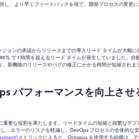
供し、より早くフィードバックを得て、開発プロセスの変更に
 バージョンの承認からリリースまでの導入リード タイムが大幅に
業の 90% で 1 時間を超えるリード タイムが発生していました。自
倍になり、新機能のリリースやバグの修正にかかる時間が短縮されま
 DevOps パフォーマンスを向上させ
マンスの向上に重要な役割を果たします。リードタイムの短縮と頻繁なデ
し、エラーのリスクを軽減し、DevOps プロセスの全体的な
ssment)
メトリックによると、Octopus を使用する組織は、