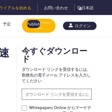
ライアルを始める
お問い合わせ
日本語
ホワイトペー
予定
Publish
ログイン
パー
迅速
今すぐダウンロー
ド
ダウンロード リンクを受信するには、
勤務先の電子メール アドレスを入力し
てください
Whitepapers Online からマーケテ