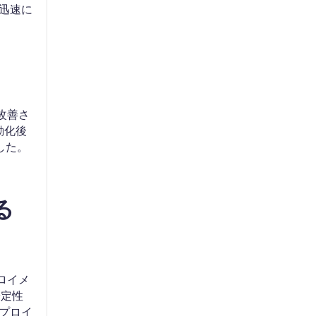
迅速に
改善さ
動化後
した。
る
プロイメ
安定性
デプロイ