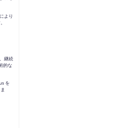
により
す。
、継続
技術的な
s を
きま