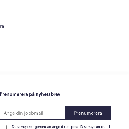
Online
Hi there! 👋
ra
Hi! How can I help you today?
What do you do?
How can you help me?
Tell me about your services
Prenumerera på nyhetsbrev
Prenumerera
Du samtycker, genom att ange ditt e-post-ID samtycker du till