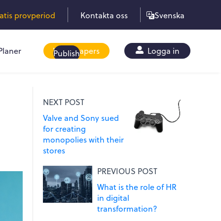
ratis provperiod
Kontakta oss
Svenska
Planer
Whitepapers
Logga in
Publish
NEXT POST
Valve and Sony sued
for creating
monopolies with their
stores
PREVIOUS POST
What is the role of HR
in digital
transformation?