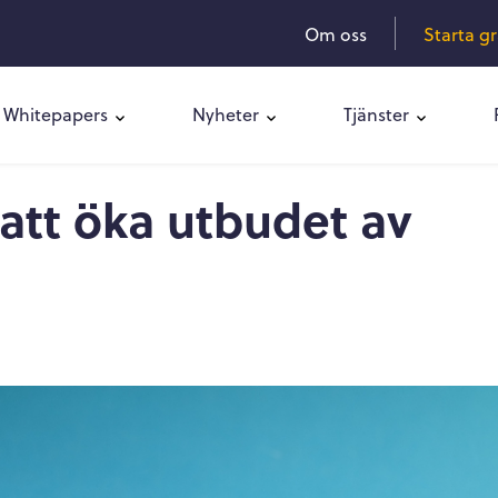
Om oss
Starta g
Whitepapers
Nyheter
Tjänster
 att öka utbudet av