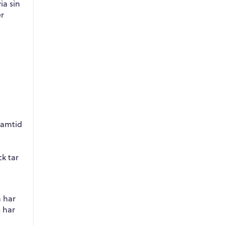
ia sin
er
ramtid
k tar
 har
 har