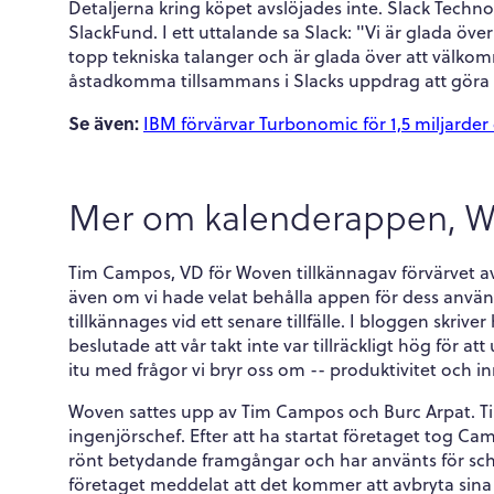
Detaljerna kring köpet avslöjades inte. Slack Techn
SlackFund. I ett uttalande sa Slack: "Vi är glada över
topp tekniska talanger och är glada över att välkomna
åstadkomma tillsammans i Slacks uppdrag att göra m
Se även:
IBM förvärvar Turbonomic för 1,5 miljarder 
Mer om kalenderappen, 
Tim Campos, VD för Woven tillkännagav förvärvet av 
även om vi hade velat behålla appen för dess anvä
tillkännages vid ett senare tillfälle. I bloggen skr
beslutade att vår takt inte var tillräckligt hög fö
itu med frågor vi bryr oss om -- produktivitet och i
Woven sattes upp av Tim Campos och Burc Arpat. Ti
ingenjörschef. Efter att ha startat företaget tog
rönt betydande framgångar och har använts för sc
företaget meddelat att det kommer att avbryta sina 