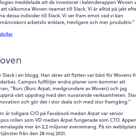
ologies meddelade att de investerat i kalenderappen Woven v
 att välkomna Woven-teamet till Slack. Vi är alltid på jakt eft
 dessa individer till Slack. Vi ser fram emot vad vi kan
änniskors arbetsliv enklare, trevligare och mer produktiv.”
dollar
Woven
Slack i en blogg. Han skrev att flytten var bäst för Wovens f
ndarbas. Campos fullföljer andra planer som kommer att
iver han, "Burc (Burc Arpat, medgrundare av Woven) och jag
r att uppnå vårt uppdrag med den nuvarande verksamheten. Slac
nnovation och gör det i stor skala och med stor framgång.”
m är tidigare CIO på Facebook medan Arpat var senior
 Campos rollen som VD medan Arpat fungerade som CTO. Appen
hemalagda mer än 2,2 miljoner evenemang. På sin webbplats
tjänster från den 28 maj 2021.