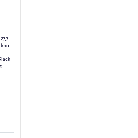
27,7
n kan
Slack
le
WPO
×