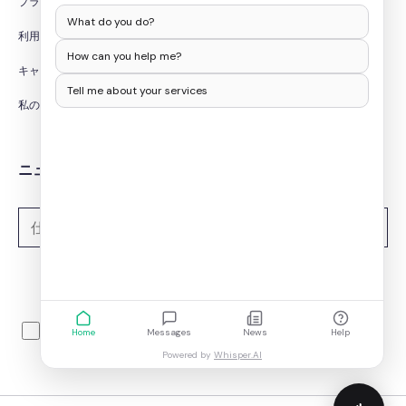
プライバシーポリシー
What do you do?
利用規約
How can you help me?
キャンセル/返金ポリシー
Tell me about your services
私の個人情報を販売しないでください
ニュースレターを購読する
購読する
メールIDを入力することで、Whitepapers Onlineから情報メールを
Home
Messages
News
Help
受け取ることに同意したことになります。詳細については、当社の
Powered by
Whisper.AI
プライバシーポリシーをご覧ください。