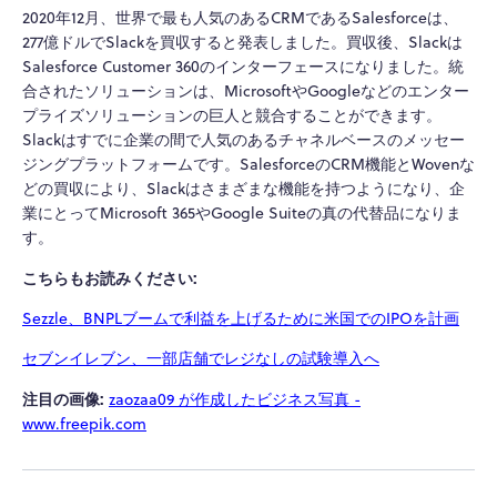
2020年12月、世界で最も人気のあるCRMであるSalesforceは、
277億ドルでSlackを買収すると発表しました。買収後、Slackは
Salesforce Customer 360のインターフェースになりました。統
合されたソリューションは、MicrosoftやGoogleなどのエンター
プライズソリューションの巨人と競合することができます。
Slackはすでに企業の間で人気のあるチャネルベースのメッセー
ジングプラットフォームです。SalesforceのCRM機能とWovenな
どの買収により、Slackはさまざまな機能を持つようになり、企
業にとってMicrosoft 365やGoogle Suiteの真の代替品になりま
す。
こちらもお読みください:
Sezzle、BNPLブームで利益を上げるために米国でのIPOを計画
セブンイレブン、一部店舗でレジなしの試験導入へ
注目の画像:
zaozaa09 が作成したビジネス写真 -
www.freepik.com