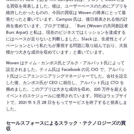
る買収を発表しました。彼は、ユーザーベースのためにアプリを
維持したかったものの、今回の買収は Woven の将来にとって最
善だったと書いています。Campos 氏は、後日発表される他の計
画を進めています。ブログで彼は、「Burc (Woven の共同創設者
Burc Arpat) と私は、現在のビジネスではミッションを達成する
にはペースが足りないと判断しました。Slack は、生産性とイノ
ベーションという私たちが重視する問題に取り組んでおり、大規
模かつ大きな成功を収めています」と書いています。
Woven はティム・カンポス氏とブルク・アルパット氏によって
設立されました。ティム氏は Facebook の元 CIO で、アルパッ
ト氏はシニアエンジニアリングマネージャーでした。会社を設立
した後、カンポス氏が CEO に就任し、アルパット氏は CTO を
務めました。このアプリは大きな成功を収め、220 万件を超える
イベントのスケジュールに使用されています。同社はウェブサイ
トで、2021 年 5 月 28 日をもってサービスを終了すると発表しま
した。
セールスフォースによるスラック・テクノロジーズの買
収