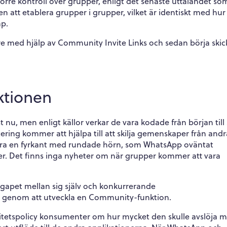
rre kontroll över grupper, enligt det senaste uttalandet so
en att etablera grupper i grupper, vilket är identiskt med hur
p.
 med hjälp av Community Invite Links och sedan börja skic
ktionen
st nu, men enligt källor verkar de vara kodade från början till 
ng kommer att hjälpa till att skilja gemenskaper från andr
ara en fyrkant med rundade hörn, som WhatsApp oväntat
er. Det finns inga nyheter om när grupper kommer att vara
apet mellan sig själv och konkurrerande
 genom att utveckla en Community-funktion.
gritetspolicy konsumenter om hur mycket den skulle avslöja 