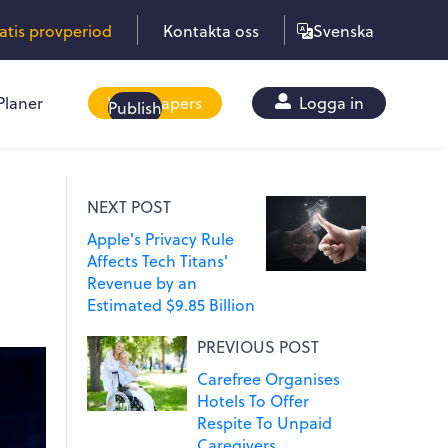
ratis provperiod
Kontakta oss
Svenska
Planer
Whitepapers
Logga in
Publish
NEXT POST
Apple's Privacy Rule
Affects Tech Titans'
Revenue by an
Estimated $9.85 Billion
PREVIOUS POST
Carefree Organises
Hotels To Offer
Respite To Unpaid
Caregivers