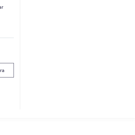
ar
WPO
Online
Hi there! 👋
ra
Hi! How can I help you today?
What do you do?
How can you help me?
Tell me about your services