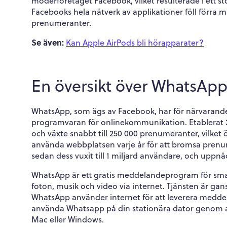
moderföretaget Facebook, vilket resulterade i ett s
Facebooks hela nätverk av applikationer föll förra
prenumeranter.
Se även:
Kan Apple AirPods bli hörapparater?
En översikt över WhatsAp
WhatsApp, som ägs av Facebook, har för närvarande
programvaran för onlinekommunikation. Etablerat 2
och växte snabbt till 250 000 prenumeranter, vilket ö
använda webbplatsen varje år för att bromsa pren
sedan dess vuxit till 1 miljard användare, och uppnåd
WhatsApp är ett gratis meddelandeprogram för sm
foton, musik och video via internet. Tjänsten är 
WhatsApp använder internet för att leverera meddela
använda Whatsapp på din stationära dator genom 
Mac eller Windows.