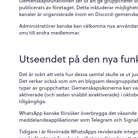
Gemenskapsfunktionen ser ut att ge gruppchefer stö
publicerats av företaget. Detta inkluderar möjlighet
kanaler är organiserade inom en Discord-gemenska
Administratörer kanske kan välkomna nya användare
sms till andra medlemmar.
Utseendet på den nya fun
Det är svårt att veta hur dessa samtal skulle se ut ju
Det verkar också som om en blygsam designuppdateri
typer av gruppchattar. Gemenskapsikonerna kan v
aktiverade (och sedan snabbt avaktiverade) i oktob
tillgängliga.
WhatsApp kanske försöker överbrygga det växande g
meddelandeapplikationer som Telegram och Signal
Tidigare i år förvirrade WhatsApps reviderade inte