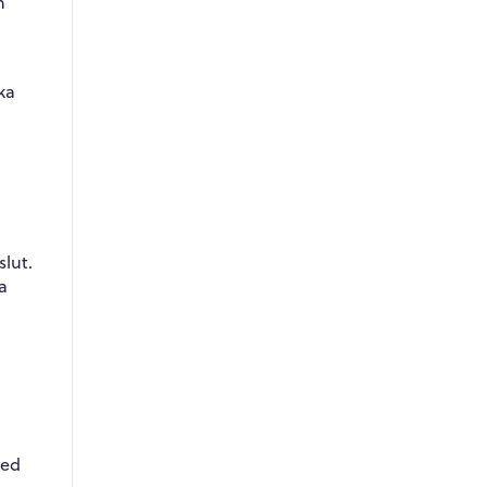
m
ka
slut.
a
med