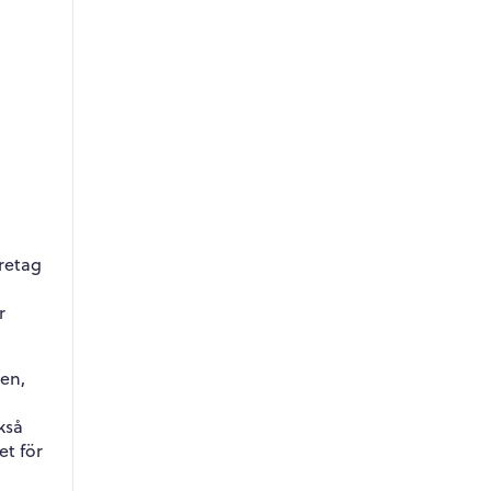
retag
r
en,
kså
t för