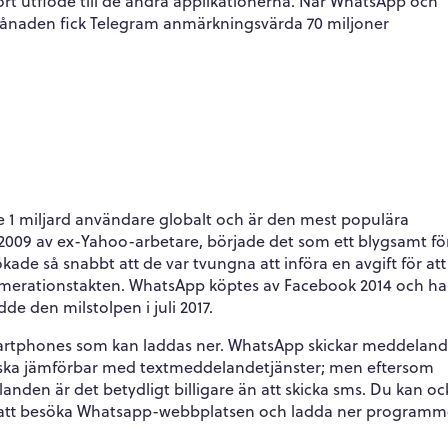
tort utflöde till de andra applikationerna. När WhatsApp och
 månaden fick Telegram anmärkningsvärda 70 miljoner
p
 1 miljard användare globalt och är den mest populära
009 av ex-Yahoo-arbetare, började det som ett blygsamt fö
kade så snabbt att de var tvungna att införa en avgift för att
umerationstakten. WhatsApp köptes av Facebook 2014 och ha
de den milstolpen i juli 2017.
artphones som kan laddas ner. WhatsApp skickar meddeland
ganska jämförbar med textmeddelandetjänster; men eftersom
nden är det betydligt billigare än att skicka sms. Du kan oc
att besöka Whatsapp-webbplatsen och ladda ner programme