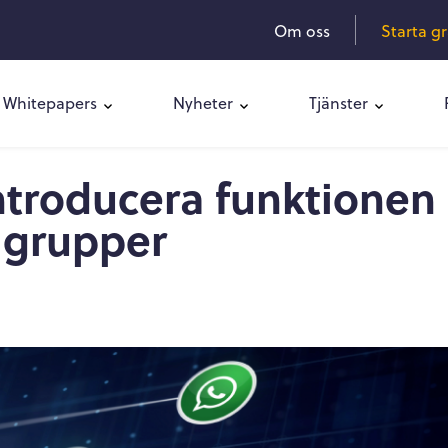
Om oss
Starta g
Whitepapers
Nyheter
Tjänster
ntroducera funktionen
 grupper