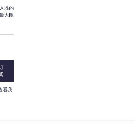
入胜的
最大限
WPO
Online
订
Hi there! 👋
阅
Hi! How can I help you today?
请查看我
What do you do?
How can you help me?
Tell me about your services