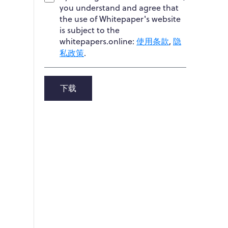
you understand and agree that
the use of Whitepaper's website
is subject to the
whitepapers.online:
使用条款
,
隐
私政策
.
下载