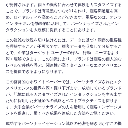
が発揮されます。個々の顧客に合わせて体験をカスタマイズする
ことで、ブランドは有意義なつながりを作り、顧客満足度を高
め、ロイヤルティを高めることができます。重要なのは、オンラ
イン チャネルを効果的に活用して、パーソナライズされたイン
タラクションを大規模に提供することにあります。
この複雑な状況を切り抜けるには、データに基づく洞察の重要性
を理解することが不可欠です。顧客データを収集して分析するこ
とで、企業はターゲット ユーザーの好み、行動、ニーズをより
深く理解できます。この知識により、ブランドは顧客の個人的な
レベルで共感を呼ぶ、関連性が高くタイムリーなエクスペリエン
スを提供できるようになります。
この啓発的なホワイトペーパーでは、パーソナライズされたエク
スペリエンスの世界を深く掘り下げます。成功しているブランド
が、記憶に残るカスタマイズされたインタラクションを生み出す
ために採用した実証済みの戦略とベストプラクティスを探りま
す。大手企業がパーソナライズの力を活用して顧客エンゲージメ
ントを促進し、驚くべき成果を達成した方法をご覧ください。
成功するパーソナライゼーション戦略の秘密を解き明かすこの機