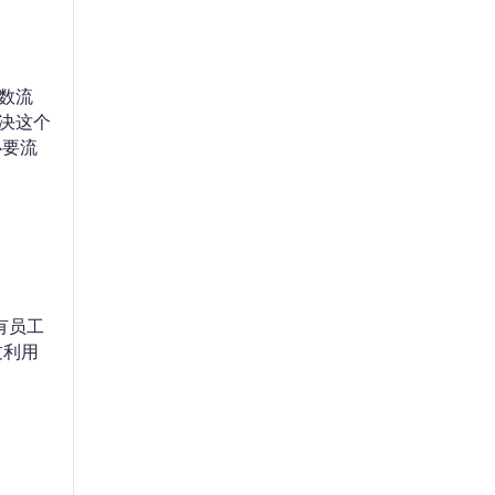
数流
决这个
必要流
有员工
过利用