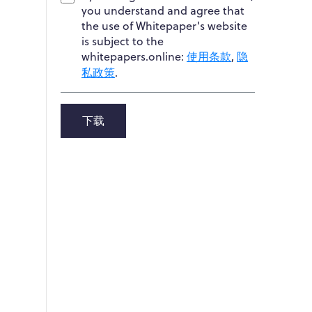
you understand and agree that
the use of Whitepaper's website
is subject to the
whitepapers.online:
使用条款
,
隐
私政策
.
下载