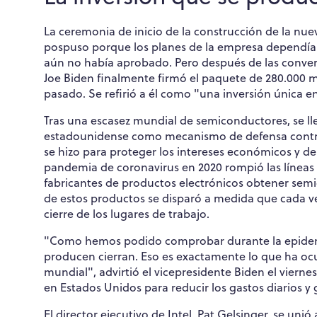
La ceremonia de inicio de la construcción de la nuev
pospuso porque los planes de la empresa dependían
aún no había aprobado. Pero después de las conver
Joe Biden finalmente firmó el paquete de 280.000 mil
pasado. Se refirió a él como "una inversión única 
Tras una escasez mundial de semiconductores, se ll
estadounidense como mecanismo de defensa contra l
se hizo para proteger los intereses económicos y de
pandemia de coronavirus en 2020 rompió las líneas d
fabricantes de productos electrónicos obtener sem
de estos productos se disparó a medida que cada v
cierre de los lugares de trabajo.
"Como hemos podido comprobar durante la epidemia
producen cierran. Eso es exactamente lo que ha oc
mundial", advirtió el vicepresidente Biden el viernes
en Estados Unidos para reducir los gastos diarios y
El director ejecutivo de Intel, Pat Gelsinger, se uni