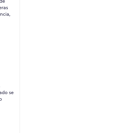
 de
eras
ncia,
l
s
lado se
o