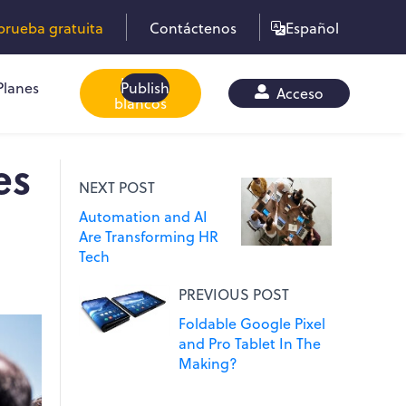
rueba gratuita
Contáctenos
Español
Libros
Planes
Publish
Acceso
blancos
es
NEXT POST
Automation and AI
Are Transforming HR
Tech
PREVIOUS POST
Foldable Google Pixel
and Pro Tablet In The
Making?