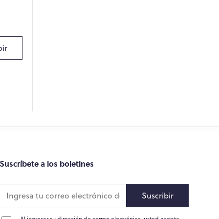
WPO
×
Online
Hi there! 👋
bir
Hi! How can I help you today?
What do you do?
How can you help me?
Tell me about your services
Suscríbete a los boletines
Suscribir
Al ingresar su dirección de correo electrónico, usted acepta