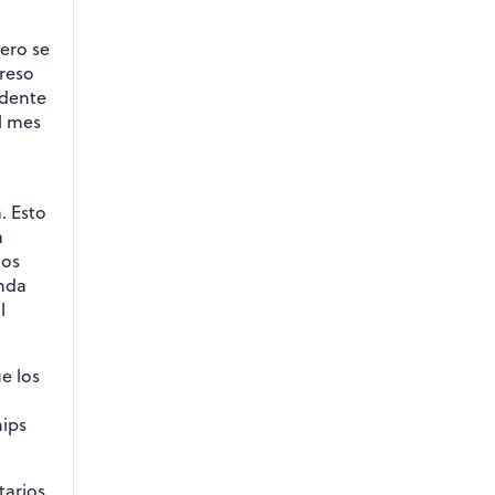
pero se
reso
idente
el mes
. Esto
a
los
anda
l
e los
hips
tarios,