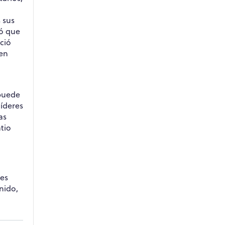
 sus
ió que
ció
 en
 puede
líderes
as
tio
tes
nido,