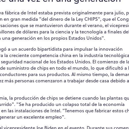
a fábrica de Intel estaba prevista originalmente para julio, 
 en gran medida "del dinero de la Ley CHIPS", que el Cong
saciones que se mantuvieron durante el verano, el vicepres
lones de dólares para la ciencia y la tecnología a finales d
en una generación en los propios Estados Unidos".
egó a un acuerdo bipartidista para impulsar la innovación
a creciente competencia china en la industria tecnológica
 seguridad nacional de los Estados Unidos. El comienzo de l
e suministro de chips en todo el mundo, lo que dificultó a 
iconductores para sus productos. Al mismo tiempo, la dem
ez más personas comenzaron a trabajar desde casa debido a
, la producción de chips se detiene cuando las plantas qu
urrido". "Se ha producido un colapso total de la economía
 en las instalaciones de Intel. "Tenemos que fabricar estos c
 generar un excelente empleo".
ó al vicepresidente Joe Biden en el evento. Durante sus comen