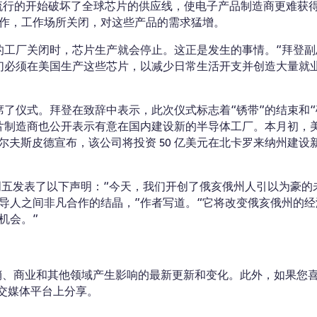
大流行的开始破坏了全球芯片的供应线，使电子产品制造商更难获
作，工作场所关闭，对这些产品的需求猛增。
的工厂关闭时，芯片生产就会停止。这正是发生的事情。”拜登副
们必须在美国生产这些芯片，以减少日常生活开支并创造大量就
席了仪式。拜登在致辞中表示，此次仪式标志着“锈带”的结束和
片制造商也公开表示有意在国内建设新的半导体工厂。本月初，
沃尔夫斯皮德宣布，该公司将投资 50 亿美元在北卡罗来纳州建设
周五发表了以下声明：“今天，我们开创了俄亥俄州人引以为豪的
导人之间非凡合作的结晶，”作者写道。“它将改变俄亥俄州的经
机会。”
对健康、营销、商业和其他领域产生影响的最新更新和变化。此外，如果您
 等社交媒体平台上分享。