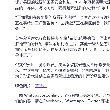
保护美国的经济和国家安全利益。2020 年冠状病毒
品的半导体。与此同时，随着越来越多的人开始在家工
“正如我们在疫情期间所看到的那样，当生产这些芯片
五在英特尔工厂警告称：“世界经济正在彻底崩溃。我
会。”
英特尔首席执行官帕特·基辛格与副总统乔·拜登一同出
脏地带”的开始。该法案顺利通过后，其他一些大型芯
布将斥资 150 亿美元在爱达荷州建设新工厂。周五，
导体工厂。
俄亥俄州民主党众议员、美国参议院候选人蒂姆·瑞安
来。”“这项数十亿美元的投资是联邦、州和私营部门领
为子孙后代提供在自家后院过上稳定的中产阶级生活的
特色图片：
英特尔
订阅 Whitepapers.online，了解科技巨头
们的内容，请在 Facebook、WhatsApp、Twitter