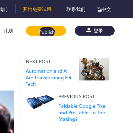
我们
开始免费试用
联系我们
中文
计划
白皮书
登录
Publish
NEXT POST
Automation and AI
Are Transforming HR
Tech
PREVIOUS POST
Foldable Google Pixel
and Pro Tablet In The
Making?