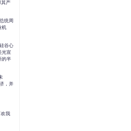
得其产
总统周
业机
“硅谷心
美光宣
新的半
未
济，并
喜欢我