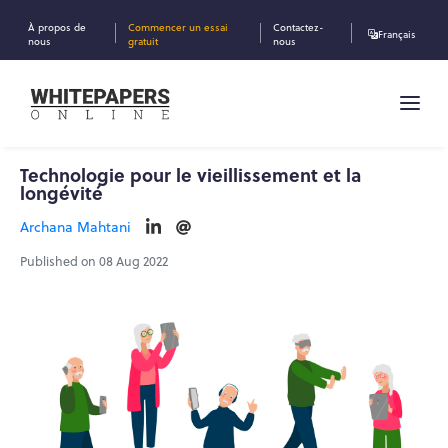
À propos de
Commencer un essai
Contactez-
Français
nous
gratuit
nous
Technologie pour le vieillissement et la
longévité
Archana Mahtani
Published on 08 Aug 2022