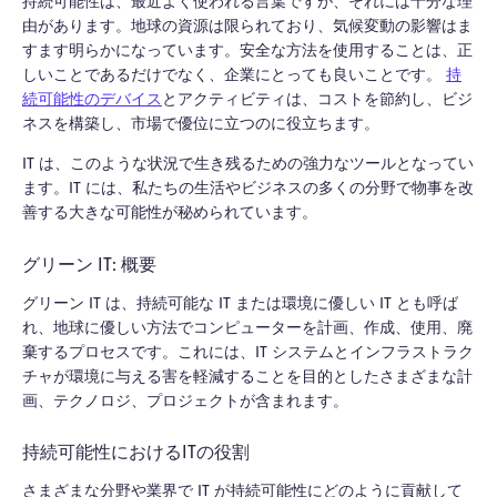
持続可能性は、最近よく使われる言葉ですが、それには十分な理
由があります。地球の資源は限られており、気候変動の影響はま
すます明らかになっています。安全な方法を使用することは、正
しいことであるだけでなく、企業にとっても良いことです。
持
続可能性のデバイス
とアクティビティは、コストを節約し、ビジ
ネスを構築し、市場で優位に立つのに役立ちます。
IT は、このような状況で生き残るための強力なツールとなってい
ます。IT には、私たちの生活やビジネスの多くの分野で物事を改
善する大きな可能性が秘められています。
グリーン IT: 概要
グリーン IT は、持続可能な IT または環境に優しい IT とも呼ば
れ、地球に優しい方法でコンピューターを計画、作成、使用、廃
棄するプロセスです。これには、IT システムとインフラストラク
チャが環境に与える害を軽減することを目的としたさまざまな計
画、テクノロジ、プロジェクトが含まれます。
持続可能性におけるITの役割
さまざまな分野や業界で IT が持続可能性にどのように貢献して