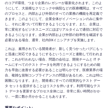
のコアIT環境、つまり企業のレガシーが最新化されます。このよ
うにして、大規模なクリニックや病院などの医療機関は、すべて
のプロセスと、内部および外部のすべての業務の機能を再定義で
きます。このようにして、企業全体がイノベーションのみに集中
し、それに基づいて行動できるようになります。また、企業は、
常に変化するビジネスニーズにほぼリアルタイムで適切に対応で
きるようになります。企業が内部および外部の効率性を確認する
必要がある場合、通常、社内DXイニシアチブを実施します。
これは、雇用されている開発者が、新しく見つかったバグにもっ
と迅速に対応できるようにするというニーズと連動して行われま
す。これが行われない場合、問題の会社は、開発チームと IT チ
ームにすべてのテスト データを利用できるようにするための能
力を早急に改善する必要があることは明らかです。医療業界の場
合、複雑な規制コンプライアンスの問題があるため、これは特に
困難になります。また、開発者にすべての現実的なテスト デー
タ セットを提供することはリスクを伴います。利用可能なテス
ト データを更新するプロセス全体には、非常に長い時間がかか
り、一度に数か月かかることもあります。
重要なポイント: