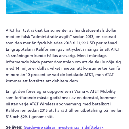
AT&T har tyst räknat konsumenter av hundratusentals dollar
med en falsk "administrativ avgift" sedan 2013, en kostnad
som den mer än fyrdubblades 2018 till 1,99 USD per månad.
En grupptalan i Kalifornien gav intrycket i många år att AT&T
så småningom kunde hållas ansvarig. Men i måndags
informerade båda parter domstolen om att de skulle nöja sig
med 14 miljoner dollar, vilket innebär att konsumenter kan få
mindre än 10 procent av vad de betalade AT&T, men AT&T
kommer att fortsätta att debitera dem.
Enligt den föreslagna uppgörelsen i Vianu v. AT&T Mobility,
som fortfarande måste godkännas av en domstol, kommer
nästan varje AT&T Wireless abonnemang med betalkort i
Kalifornien sedan 2015 att ha rätt till en utbetalning på mellan
$15 och $29, i genomsnitt.
Se även:
Guidewire säkrar investeringar i skiftteknik