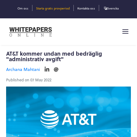
Om oss
Starta gratis provperiod
Kontakta oss
Svenska
AT&T kommer undan med bedräglig
"administrativ avgift"
Archana Mahtani
Published on 07 May 2022