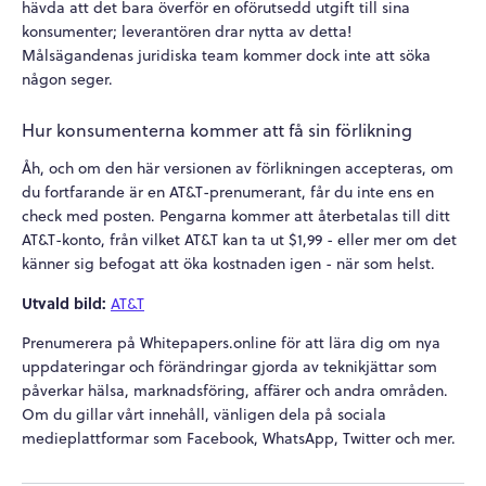
hävda att det bara överför en oförutsedd utgift till sina
konsumenter; leverantören drar nytta av detta!
Målsägandenas juridiska team kommer dock inte att söka
någon seger.
Hur konsumenterna kommer att få sin förlikning
Åh, och om den här versionen av förlikningen accepteras, om
du fortfarande är en AT&T-prenumerant, får du inte ens en
check med posten. Pengarna kommer att återbetalas till ditt
AT&T-konto, från vilket AT&T kan ta ut $1,99 - eller mer om det
känner sig befogat att öka kostnaden igen - när som helst.
Utvald bild:
AT&T
Prenumerera på Whitepapers.online för att lära dig om nya
uppdateringar och förändringar gjorda av teknikjättar som
påverkar hälsa, marknadsföring, affärer och andra områden.
Om du gillar vårt innehåll, vänligen dela på sociala
medieplattformar som Facebook, WhatsApp, Twitter och mer.