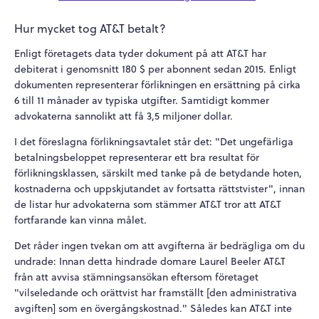
Hur mycket tog AT&T betalt?
Enligt företagets data tyder dokument på att AT&T har
debiterat i genomsnitt 180 $ per abonnent sedan 2015. Enligt
dokumenten representerar förlikningen en ersättning på cirka
6 till 11 månader av typiska utgifter. Samtidigt kommer
advokaterna sannolikt att få 3,5 miljoner dollar.
I det föreslagna förlikningsavtalet står det: "Det ungefärliga
betalningsbeloppet representerar ett bra resultat för
förlikningsklassen, särskilt med tanke på de betydande hoten,
kostnaderna och uppskjutandet av fortsatta rättstvister", innan
de listar hur advokaterna som stämmer AT&T tror att AT&T
fortfarande kan vinna målet.
Det råder ingen tvekan om att avgifterna är bedrägliga om du
undrade: Innan detta hindrade domare Laurel Beeler AT&T
från att avvisa stämningsansökan eftersom företaget
"vilseledande och orättvist har framställt [den administrativa
avgiften] som en övergångskostnad." Således kan AT&T inte