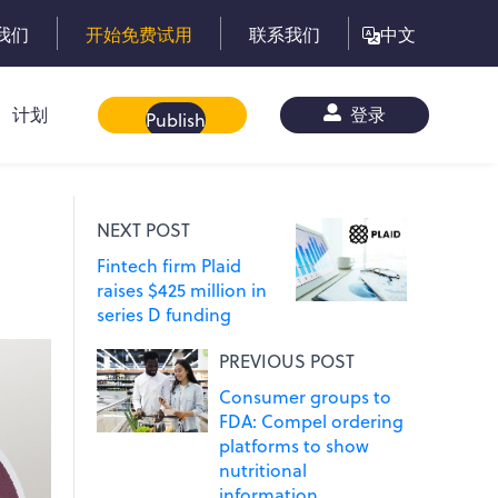
我们
开始免费试用
联系我们
中文
计划
白皮书
登录
Publish
NEXT POST
Fintech firm Plaid
raises $425 million in
series D funding
PREVIOUS POST
Consumer groups to
FDA: Compel ordering
platforms to show
nutritional
information