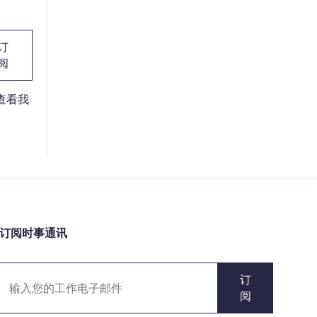
订
阅
请查看我
订阅时事通讯
订
阅