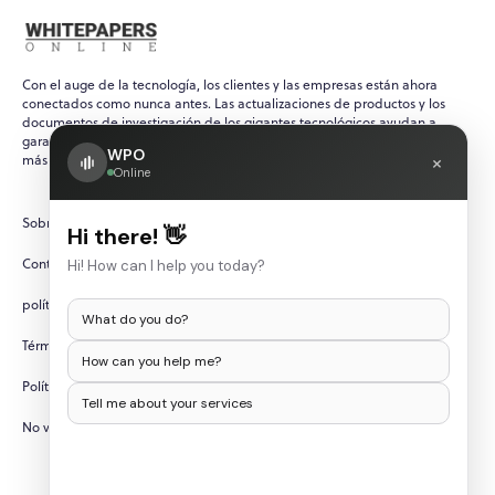
Con el auge de la tecnología, los clientes y las empresas están ahora
conectados como nunca antes. Las actualizaciones de productos y los
documentos de investigación de los gigantes tecnológicos ayudan a
garantizar que los clientes estén siempre al día con los acontecimientos
WPO
×
más recientes en el vertiginoso y cambiante mundo de la tecnología.
Online
Sobre nosotros
Hi there! 👋
Contáctenos
Hi! How can I help you today?
política de privacidad
What do you do?
Términos y condiciones
How can you help me?
Política de cancelación/reembolso
Tell me about your services
No vendas mi información personal.