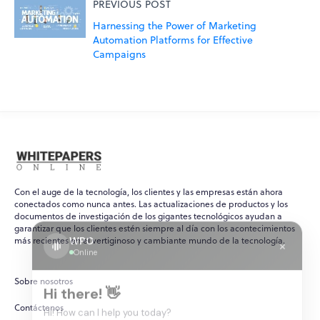
PREVIOUS POST
Harnessing the Power of Marketing
Automation Platforms for Effective
Campaigns
Con el auge de la tecnología, los clientes y las empresas están ahora
conectados como nunca antes. Las actualizaciones de productos y los
documentos de investigación de los gigantes tecnológicos ayudan a
garantizar que los clientes estén siempre al día con los acontecimientos
WPO
×
más recientes en el vertiginoso y cambiante mundo de la tecnología.
Online
Sobre nosotros
Hi there! 👋
Contáctenos
Hi! How can I help you today?