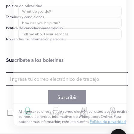
política de privacidad
What do you do?
Términos y condiciones
How can you help me?
Política de cancelación/reembolso
Tell me about your services
No vendas mi información personal.
Suscríbete a los boletines
Suscribir
Al ingresar su dirección de correo electrónico, usted acepta recibir
Home
Messages
News
Help
correos electrónicos informativos de Whitepapers Online. Para
Powered by
Whisper.AI
obtener más información, consulte nuestra
Política de privacidad