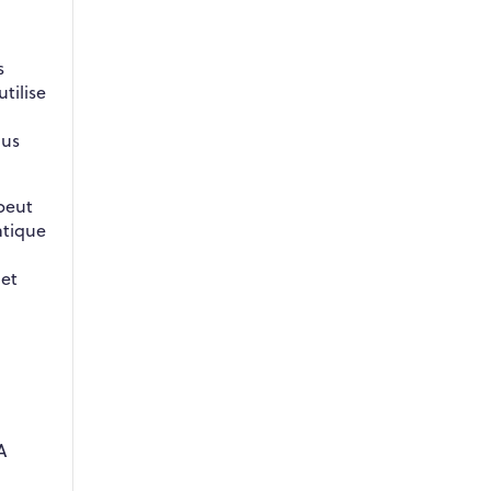
s
tilise
lus
 peut
atique
 et
A