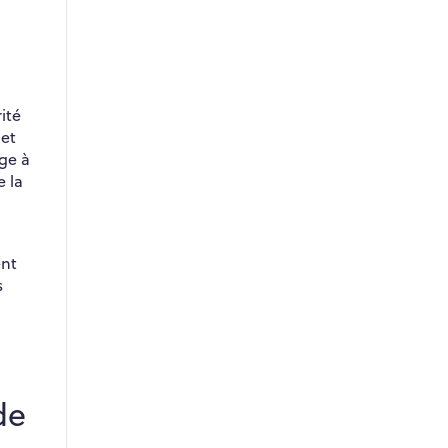
ité
 et
age à
e la
ent
s
de