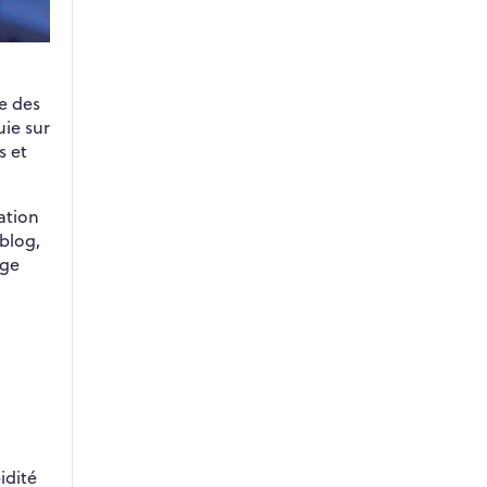
de des
uie sur
s et
ation
 blog,
nge
idité