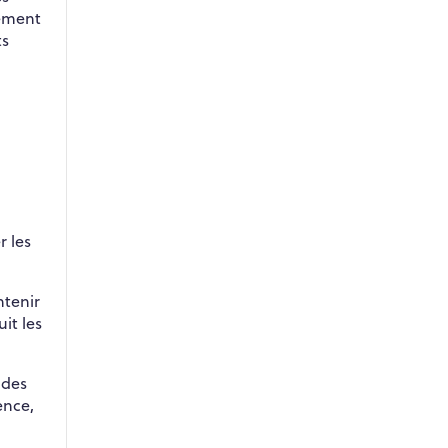
gement
ts
r les
ntenir
it les
 des
ence,