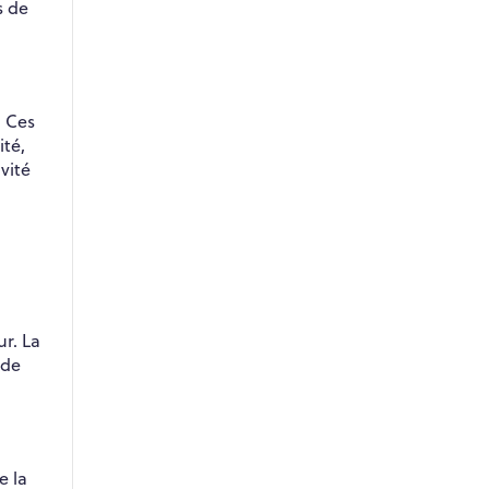
s de
. Ces
ité,
vité
ur. La
 de
e la