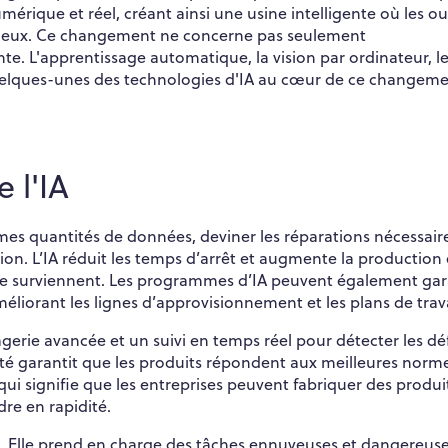
rique et réel, créant ainsi une usine intelligente où les out
 eux. Ce changement ne concerne pas seulement
nte. L'apprentissage automatique, la vision par ordinateur, l
quelques-unes des technologies d'IA au cœur de ce changeme
 l'IA
mes quantités de données, deviner les réparations nécessaire
on. L’IA réduit les temps d’arrêt et augmente la production
ne surviennent. Les programmes d’IA peuvent également gar
éliorant les lignes d’approvisionnement et les plans de trava
magerie avancée et un suivi en temps réel pour détecter les dé
ité garantit que les produits répondent aux meilleures norme
qui signifie que les entreprises peuvent fabriquer des produi
re en rapidité.
urs. Elle prend en charge des tâches ennuyeuses et dangereus