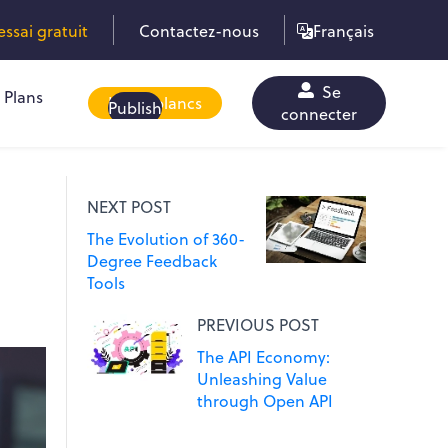
sai gratuit
Contactez-nous
Français
Se
Plans
Livres blancs
Publish
connecter
NEXT POST
The Evolution of 360-
Degree Feedback
Tools
PREVIOUS POST
The API Economy:
Unleashing Value
through Open API