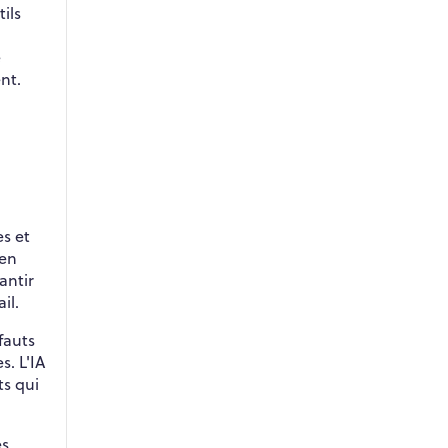
ils
e
nt.
s et
 en
antir
il.
fauts
s. L'IA
ts qui
es