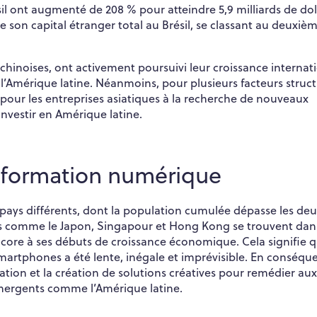
il ont augmenté de 208 % pour atteindre 5,9 milliards de dol
 de son capital étranger total au Brésil, se classant au deuxiè
inoises, ont activement poursuivi leur croissance internat
 l’Amérique latine. Néanmoins, pour plusieurs facteurs struct
x pour les entreprises asiatiques à la recherche de nouveaux
nvestir en Amérique latine.
ansformation numérique
pays différents, dont la population cumulée dépasse les de
es comme le Japon, Singapour et Hong Kong se trouvent dans
core à ses débuts de croissance économique. Cela signifie 
martphones a été lente, inégale et imprévisible. En conséqu
vation et la création de solutions créatives pour remédier aux
émergents comme l’Amérique latine.