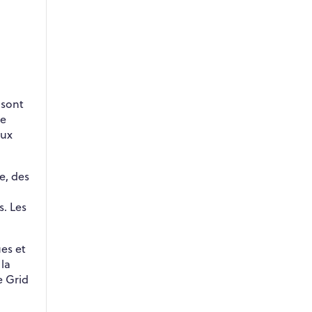
 sont
de
eux
e, des
s. Les
es et
la
e Grid