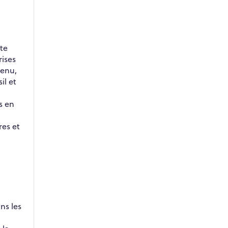
pte
rises
tenu,
il et
s en
res et
ns les