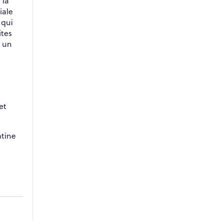
 la
iale
 qui
ites
c un
l
et
atine