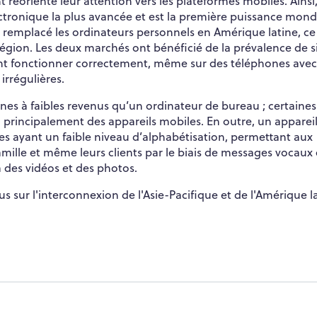
éorienté leur attention vers les plateformes mobiles. Ainsi,
ctronique la plus avancée et est la première puissance mond
 remplacé les ordinateurs personnels en Amérique latine, ce
 région. Les deux marchés ont bénéficié de la prévalence de s
uvent fonctionner correctement, même sur des téléphones ave
irrégulières.
nes à faibles revenus qu’un ordinateur de bureau ; certaines
 principalement des appareils mobiles. En outre, un apparei
upes ayant un faible niveau d’alphabétisation, permettant aux
amille et même leurs clients par le biais de messages vocaux 
a des vidéos et des photos.
us sur l'interconnexion de l'Asie-Pacifique et de l'Amérique l