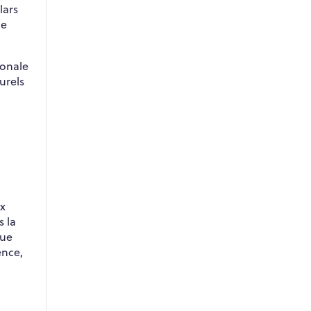
lars
me
ionale
urels
ux
 la
que
ence,