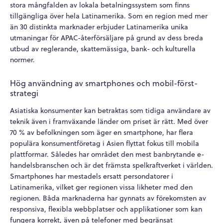
stora mångfalden av lokala betalningssystem som finns
tillgängliga över hela Latinamerika. Som en region med mer
än 30 distinkta marknader erbjuder Latinamerika unika
utmaningar för APAC-återförsäljare på grund av dess breda
utbud av reglerande, skattemässiga, bank- och kulturella
normer.
Hög användning av smartphones och mobil-först-
strategi
Asiatiska konsumenter kan betraktas som tidiga användare av
teknik även i framväxande länder om priset är rätt. Med över
70 % av befolkningen som äger en smartphone, har flera
populära konsumentföretag i Asien flyttat fokus till mobila
plattformar. Således har området den mest banbrytande e-
handelsbranschen och är det främsta spelkraftverket i världen.
Smartphones har mestadels ersatt persondatorer i
Latinamerika, vilket ger regionen vissa likheter med den
regionen. Båda marknaderna har gynnats av förekomsten av
responsiva, flexibla webbplatser och applikationer som kan
fungera korrekt, även på telefoner med begränsat