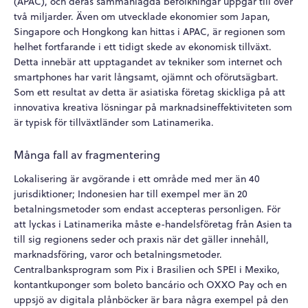
(APAC), och deras sammanlagda befolkningar uppgår till över
två miljarder. Även om utvecklade ekonomier som Japan,
Singapore och Hongkong kan hittas i APAC, är regionen som
helhet fortfarande i ett tidigt skede av ekonomisk tillväxt.
Detta innebär att upptagandet av tekniker som internet och
smartphones har varit långsamt, ojämnt och oförutsägbart.
Som ett resultat av detta är asiatiska företag skickliga på att
innovativa kreativa lösningar på marknadsineffektiviteten som
är typisk för tillväxtländer som Latinamerika.
Många fall av fragmentering
Lokalisering är avgörande i ett område med mer än 40
jurisdiktioner; Indonesien har till exempel mer än 20
betalningsmetoder som endast accepteras personligen. För
att lyckas i Latinamerika måste e-handelsföretag från Asien ta
till sig regionens seder och praxis när det gäller innehåll,
marknadsföring, varor och betalningsmetoder.
Centralbanksprogram som Pix i Brasilien och SPEI i Mexiko,
kontantkuponger som boleto bancário och OXXO Pay och en
uppsjö av digitala plånböcker är bara några exempel på den