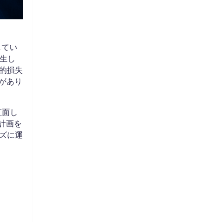
してい
発生し
的損失
要があり
直面し
計画を
ズに運