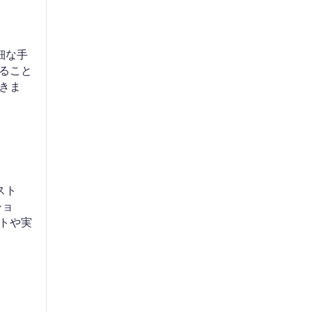
細な手
ること
きま
スト
ショ
トや実