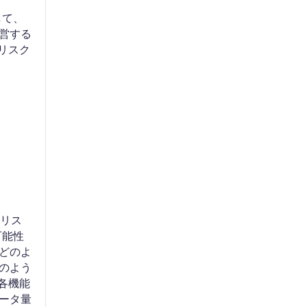
して、
営する
リスク
。リス
可能性
どのよ
のよう
、各機能
ータ量