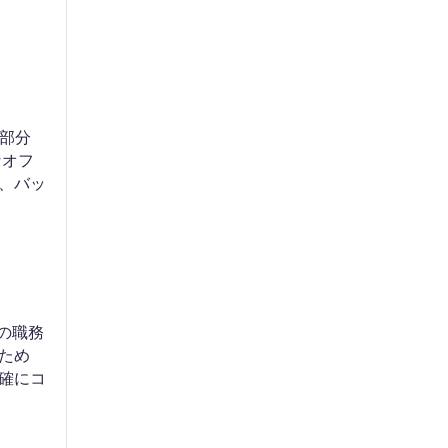
な部分
なオフ
、バッ
の職務
ため
確にコ