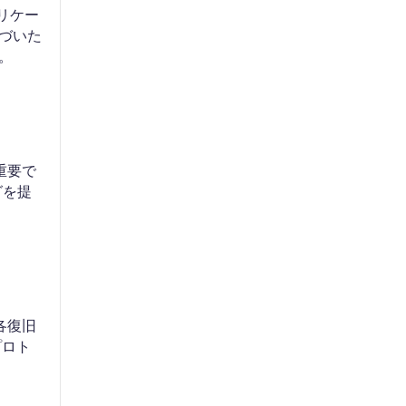
リケー
づいた
。
重要で
グを提
各復旧
プロト