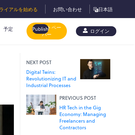
ライアルを始める
お問い合わせ
日本語
ホワイトペー
予定
Publish
ログイン
パー
し
NEXT POST
Digital Twins:
Revolutionizing IT and
Industrial Processes
PREVIOUS POST
HR Tech in the Gig
Economy: Managing
Freelancers and
Contractors