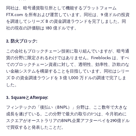
同社は、暗号通貨取引所として機能するプラットフォーム
FTX.com を所有および運営しています。同社は、9 億ドルの投資
を調達してシリーズ B の資金調達ラウンドを完了しました。同
社の現在の評価額は 180 億ドルです。
2. 防火ブロック:
この会社もブロックチェーン技術に取り組んでいますが、暗号通
貨の分野に限定されるわけではありません。Fireblocks は、すべ
てのブロックチェーン資産に対して、透明性、効率性、詐欺のな
い金融システムを構築することを目指しています。同社はシリー
ズ D の資金調達ラウンドを 3 億 1,000 万ドルの調達で完了しま
した。
3. SquareとAfterpay:
フィンテックの「後払い（BNPL）」分野は、ここ数年で大きな
成長を遂げている。この分野で最大の取引の1つは、今月初めに
スクエアがオーストラリアのBNPL企業アフターペイを290億ドル
で買収すると発表したことだ。