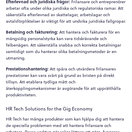
Efterlevnad och juridiska frågor:
Frilansare och entreprenörer
arbetar ofta under olika juridiska och regulatoriska ramar. Att
säkerställa efterlevnad av skattelagar, arbetslagar och
avtalsförpliktelser är viktigt för att undvika juridiska fallgropar.
Betalning och fakturering:
Att hantera och fakturera för en
mångsidig personalstyrka kan vara tidskrävande och
felbenägen. Att säkerställa snabba och korrekta betalningar
samtidigt som du hanterar olika betalningsmetoder är en
utmaning.
Prestationshantering:
Att spåra och utvärdera frilansares
prestationer kan vara svårt på grund av bristen på direkt
tillsyn. Att etablera tydliga mått och
återkopplingsmekanismer är avgörande för att upprätthålla
produktiviteten.
HR Tech Solutions for the Gig Economy
HR Tech har många produkter som kan hjälpa dig att hantera
de speciella problemen med att hantera frilansare och
arbetare. Dessa verktyg gör saker lättare att göra, fungerar