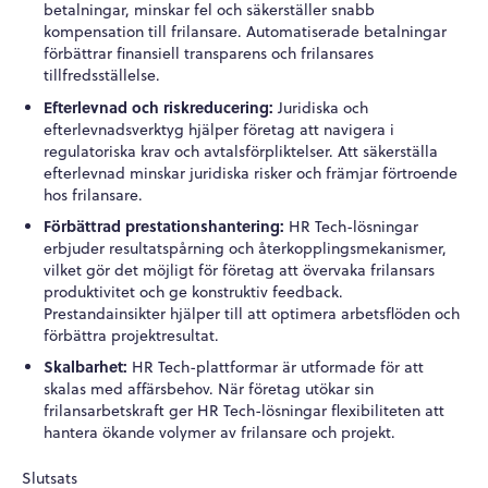
betalningar, minskar fel och säkerställer snabb
kompensation till frilansare. Automatiserade betalningar
förbättrar finansiell transparens och frilansares
tillfredsställelse.
Efterlevnad och riskreducering:
Juridiska och
efterlevnadsverktyg hjälper företag att navigera i
regulatoriska krav och avtalsförpliktelser. Att säkerställa
efterlevnad minskar juridiska risker och främjar förtroende
hos frilansare.
Förbättrad prestationshantering:
HR Tech-lösningar
erbjuder resultatspårning och återkopplingsmekanismer,
vilket gör det möjligt för företag att övervaka frilansars
produktivitet och ge konstruktiv feedback.
Prestandainsikter hjälper till att optimera arbetsflöden och
förbättra projektresultat.
Skalbarhet:
HR Tech-plattformar är utformade för att
skalas med affärsbehov. När företag utökar sin
frilansarbetskraft ger HR Tech-lösningar flexibiliteten att
hantera ökande volymer av frilansare och projekt.
Slutsats