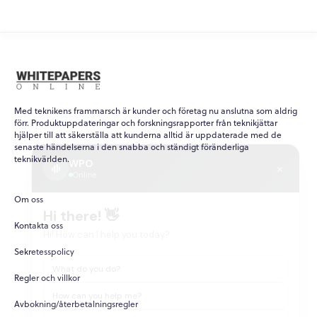
Med teknikens frammarsch är kunder och företag nu anslutna som aldrig
förr. Produktuppdateringar och forskningsrapporter från teknikjättar
hjälper till att säkerställa att kunderna alltid är uppdaterade med de
senaste händelserna i den snabba och ständigt föränderliga
WPO
×
teknikvärlden.
Online
Om oss
Hi there! 👋
Kontakta oss
Hi! How can I help you today?
Sekretesspolicy
What do you do?
Regler och villkor
How can you help me?
Avbokning/återbetalningsregler
Tell me about your services