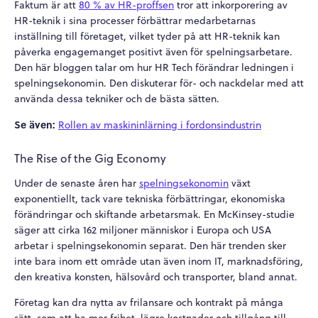
Faktum är att
80 % av HR-proffsen
tror att inkorporering av
HR-teknik i sina processer förbättrar medarbetarnas
inställning till företaget, vilket tyder på att HR-teknik kan
påverka engagemanget positivt även för spelningsarbetare.
Den här bloggen talar om hur HR Tech förändrar ledningen i
spelningsekonomin. Den diskuterar för- och nackdelar med att
använda dessa tekniker och de bästa sätten.
Se även:
Rollen av maskininlärning i fordonsindustrin
The Rise of the Gig Economy
Under de senaste åren
har
spelningsekonomin
växt
exponentiellt, tack vare tekniska förbättringar, ekonomiska
förändringar och skiftande arbetarsmak. En McKinsey-studie
säger att cirka 162 miljoner människor i Europa och USA
arbetar i spelningsekonomin separat. Den här trenden sker
inte bara inom ett område utan även inom IT, marknadsföring,
den kreativa konsten, hälsovård och transporter, bland annat.
Företag kan dra nytta av frilansare och kontrakt på många
sätt, som att ha mer frihet, lägre kostnader och tillgång till