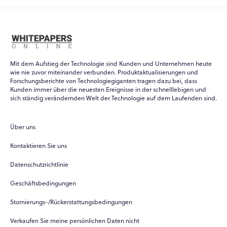
Mit dem Aufstieg der Technologie sind Kunden und Unternehmen heute
wie nie zuvor miteinander verbunden. Produktaktualisierungen und
Forschungsberichte von Technologiegiganten tragen dazu bei, dass
Kunden immer über die neuesten Ereignisse in der schnelllebigen und
WPO
×
sich ständig verändernden Welt der Technologie auf dem Laufenden sind.
Online
Über uns
Hi there! 👋
Kontaktieren Sie uns
Hi! How can I help you today?
Datenschutzrichtlinie
What do you do?
Geschäftsbedingungen
How can you help me?
Stornierungs-/Rückerstattungsbedingungen
Tell me about your services
Verkaufen Sie meine persönlichen Daten nicht