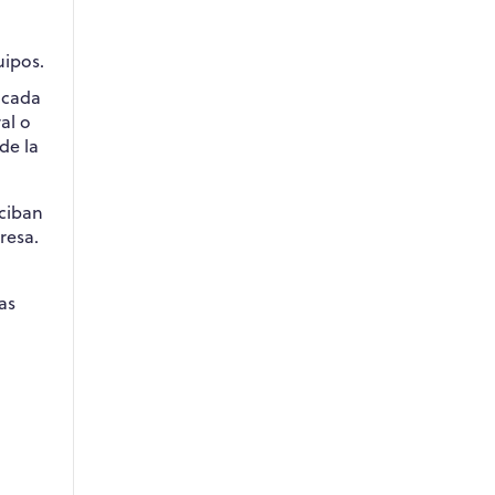
uipos.
n cada
al o
de la
eciban
resa.
as