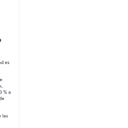
?
ad es
ue
o,
20 % a
 de
 las