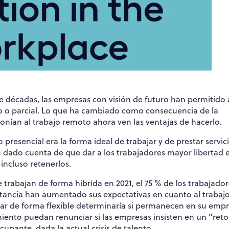
e décadas, las empresas con visión de futuro han permitido 
o o parcial. Lo que ha cambiado como consecuencia de la
onían al trabajo remoto ahora ven las ventajas de hacerlo.
resencial era la forma ideal de trabajar y de prestar servic
dado cuenta de que dar a los trabajadores mayor libertad 
incluso retenerlos.
rabajan de forma híbrida en 2021, el 75 % de los trabajador
stancia han aumentado sus expectativas en cuanto al trabaj
bajar de forma flexible determinaría si permanecen en su empr
iento puedan renunciar si las empresas insisten en un "ret
upante, dada la actual crisis de talento.