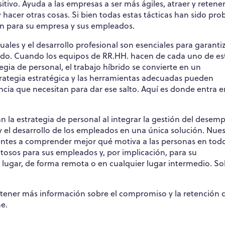
sitivo. Ayuda a las empresas a ser más ágiles, atraer y retener
y hacer otras cosas. Si bien todas estas tácticas han sido pr
an para su empresa y sus empleados.
ales y el desarrollo profesional son esenciales para garanti
rado. Cuando los equipos de RR.HH. hacen de cada uno de es
a de personal, el trabajo híbrido se convierte en un
rategia estratégica y las herramientas adecuadas pueden
encia que necesitan para dar ese salto. Aquí es donde entra e
 la estrategia de personal al integrar la gestión del desem
el desarrollo de los empleados en una única solución. Nues
rentes a comprender mejor qué motiva a las personas en todo
osos para sus empleados y, por implicación, para su
l lugar, de forma remota o en cualquier lugar intermedio. Sol
tener más información sobre el compromiso y la retención d
e.