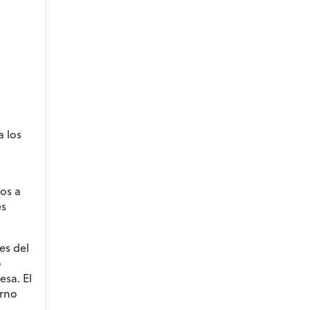
a los
ios a
es
es del
o
esa. El
orno