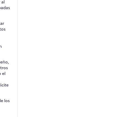
 al
obadas
zar
tos
n
peño,
tros
 el
icite
e los