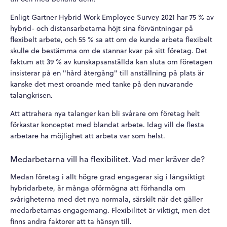
Enligt Gartner Hybrid Work Employee Survey 2021 har 75 % av
hybrid- och distansarbetarna höjt sina förväntningar på
flexibelt arbete, och 55 % sa att om de kunde arbeta flexibelt
skulle de bestämma om de stannar kvar på sitt företag. Det
faktum att 39 % av kunskapsanställda kan sluta om företagen
insisterar på en "hård återgång" till anställning på plats är
kanske det mest oroande med tanke på den nuvarande
talangkrisen.
Att attrahera nya talanger kan bli svårare om företag helt
förkastar konceptet med blandat arbete. Idag vill de flesta
arbetare ha möjlighet att arbeta var som helst.
Medarbetarna vill ha flexibilitet. Vad mer kräver de?
Medan företag i allt högre grad engagerar sig i långsiktigt
hybridarbete, är många oförmögna att förhandla om
svårigheterna med det nya normala, särskilt när det gäller
medarbetarnas engagemang. Flexibilitet är viktigt, men det
finns andra faktorer att ta hänsyn till.