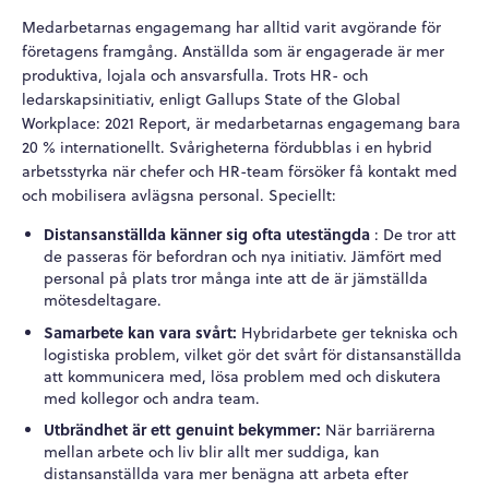
Medarbetarnas engagemang har alltid varit avgörande för
företagens framgång. Anställda som är engagerade är mer
produktiva, lojala och ansvarsfulla. Trots HR- och
ledarskapsinitiativ, enligt Gallups State of the Global
Workplace: 2021 Report, är medarbetarnas engagemang bara
20 % internationellt. Svårigheterna fördubblas i en hybrid
arbetsstyrka när chefer och HR-team försöker få kontakt med
och mobilisera avlägsna personal. Speciellt:
Distansanställda känner sig ofta utestängda
: De tror att
de passeras för befordran och nya initiativ. Jämfört med
personal på plats tror många inte att de är jämställda
mötesdeltagare.
Samarbete kan vara svårt:
Hybridarbete ger tekniska och
logistiska problem, vilket gör det svårt för distansanställda
att kommunicera med, lösa problem med och diskutera
med kollegor och andra team.
Utbrändhet är ett genuint bekymmer:
När barriärerna
mellan arbete och liv blir allt mer suddiga, kan
distansanställda vara mer benägna att arbeta efter