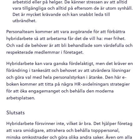
arbetstid eller på helger. De känner stressen av att alltid
vara tillgängliga och alltid på eftersom de är utom synhåll.
Det är mycket krävande och kan snabbt leda till
utbrändhet.
Personalteam kommer att vara avgörande för att förbättra
hybridarbete så att arbetarna får det de vill ha: mer frihet.
Och vad de behöver är att bli behandlade som värdefulla och
respekterade medlemmar i företaget.
Hybridarbete kan vara ganska fördelaktigt, men det kräver en
förändring i tankesätt och behovet av att utvärdera lösningar
och göra val med hela personalstyrkan i åtanke. Den här e-
boken kommer att titta på några HR-avdelningars strategier
för att öka engagemanget och behålla den moderna
arbetsplatsen.
Slutsats
Hybridarbete försvinner inte, vilket är bra. Det hjälper företag
att vara smidigare, attrahera och behålla topppersonal,
minska omkostnader och göra olika andra saker. Även om alla