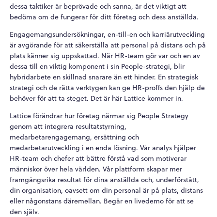
dessa taktiker är beprövade och sanna, är det viktigt att
bedöma om de fungerar för ditt företag och dess anställda.
Engagemangsundersökningar, en-till-en och karriärutveckling
är avgörande för att säkerställa att personal på distans och på
plats känner sig uppskattad. När HR-team gör var och en av
dessa till en viktig komponent i sin People-strategi, blir
hybridarbete en skillnad snarare än ett hinder. En strategisk
strategi och de rätta verktygen kan ge HR-proffs den hjälp de
behöver för att ta steget. Det är här Lattice kommer in.
Lattice förändrar hur företag närmar sig People Strategy
genom att integrera resultatstyrning,
medarbetarengagemang, ersättning och
medarbetarutveckling i en enda lösning. Vår analys hjälper
HR-team och chefer att bättre förstå vad som motiverar
människor över hela världen. Vår plattform skapar mer
framgångsrika resultat för dina anställda och, underförstått,
din organisation, oavsett om din personal är på plats, distans
eller någonstans däremellan. Begär en livedemo för att se
den själv.