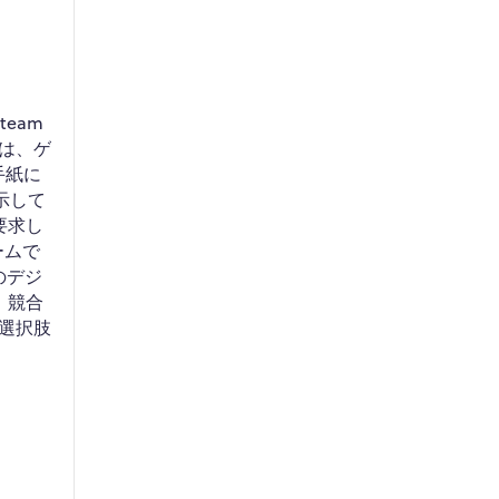
team
は、ゲ
た手紙に
示して
要求し
ームで
のデジ
、競合
選択肢