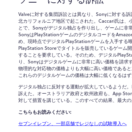
Valveに対する集団訴訟とは異なり、Sonyに対する訴訟
北カリフォルニア地区で起こされた。Caccari氏は、小
とで、Sonyがデジタル独占を作り出し、ゲームに非
SonyはPlayStationゲームのデジタルコードをA
め、現時点でデジタルPlayStationゲームを入手する唯一
PlayStation Storeでタイトルを販売してい
することを要求している。そのため、デジタルPlayS
り、Sonyはデジタルゲームに非常に高い価格を請
物理的な対応物の価格よりも大幅に高い価格であると
これらのデジタルゲームの価格は大幅に低くなるはず
デジタル独占に反対する運動が拡大しているようだ。Epic G
訴えた。オーストラリア政府と欧州政府も、App Store
対して措置を講じている。このすべての結果、最大の
こちらもお読みください:
セブンイレブン、一部店舗でレジなしの試験導入へ