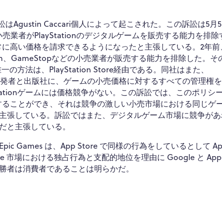
はAgustin Caccari個人によって起こされた。この訴訟は5月
売業者がPlayStationのデジタルゲームを販売する能力を排
常に高い価格を請求できるようになったと主張している。2年前
mazon、GameStopなどの小売業者が販売する能力を排除した。そ
の方法は、PlayStation Store経由である。同社はまた、
るゲーム開発者と出版社に、ゲームの小売価格に対するすべての管理権
tationゲームには価格競争がない。この訴訟では、このポリシ
求することができ、それは競争の激しい小売市場における同じゲ
主張している。訴訟ではまた、デジタルゲーム市場に競争があ
だと主張している。
ames は、App Store で同様の行為をしているとして App
 市場における独占行為と支配的地位を理由に Google と Appl
勝者は消費者であることは明らかだ。