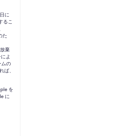
5日に
除するこ
、
のた
を放棄
ーによ
ームの
れば、
le を
e に