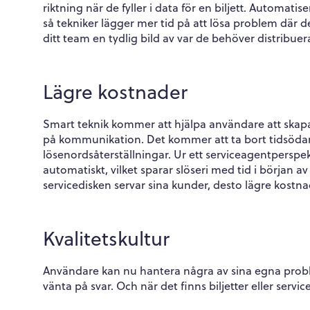
riktning när de fyller i data för en biljett. Automatise
så tekniker lägger mer tid på att lösa problem dä
ditt team en tydlig bild av var de behöver distribuer
Lägre kostnader
Smart teknik kommer att hjälpa användare att skapa b
på kommunikation. Det kommer att ta bort tidsödand
lösenordsåterställningar. Ur ett serviceagentperspekt
automatiskt, vilket sparar slöseri med tid i början 
servicedisken servar sina kunder, desto lägre kostnad
Kvalitetskultur
Användare kan nu hantera några av sina egna proble
vänta på svar. Och när det finns biljetter eller servic