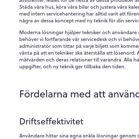
assistenter. Målet för de flesta av dessa produkter är
Städa våra hus, köra våra bilar och justera våra kal
med intern servicehantering har alltid varit att fören
några av dessa koncept med ny teknik för din servi
Moderna lösningar hjälper tekniker och användare at
behöver vi fortfarande vår servicedesk och vi behöv
administratör som tittar på varje biljett som komm
vänta på att en tekniker ska återställa ett lösenord.
mätvärden och deras relationer till varandra. Alla har
uppgifter, och ny teknik ger tillbaka den tiden.
Fördelarna med att använda
Driftseffektivitet
Användare hittar sina egna enkla lösningar genom s