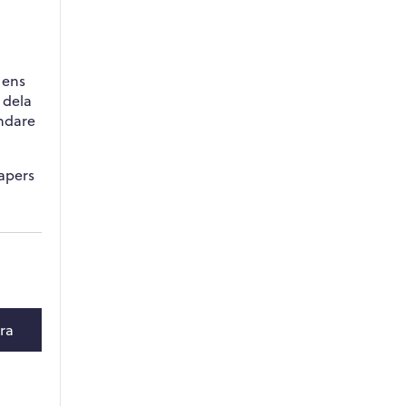
 ens
 dela
ändare
apers
ra