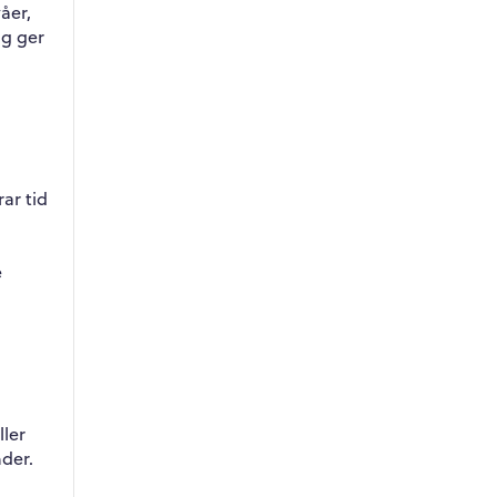
våer,
ng ger
ar tid
e
ller
nder.