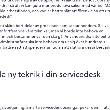
 att ta över några av de uppgifter vi alltid har behövt göra sj
endrar så att vi kan göra mer produktiva saker med vår tid. Må
kla arbetsflöden, och vad är bättre sätt att förenkla än att ut
cedesk?
t skära bort delar av processen som saktar ner dem. Självkl
er fortfarande våra tekniker, men vi borde inte behöva en
er in och bestämmer var den ska gå. Användare ska inte beh
 Administratörer ska inte behöva dra ut sig över hundratals
 bättre sätt att spendera sin tid än att slutföra dessa besvärl
 ny teknik i din servicedesk
jälvbetjäning. Smarta servicedesklösningar pekar dem i rätt