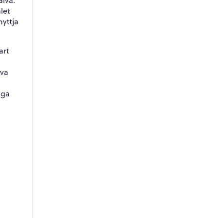
älva.
let
nyttja
art
öva
iga