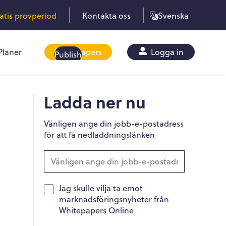
ratis provperiod
Kontakta oss
Svenska
Planer
Whitepapers
Logga in
Publish
Ladda ner nu
Vänligen ange din jobb-e-postadress
för att få nedladdningslänken
Jag skulle vilja ta emot
marknadsföringsnyheter från
Whitepapers Online