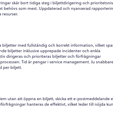
ringar skär bort tidiga steg i biljettdirigering och prioritetsni
r det behövs som mest. Uppdaterad och nyanserad rapporteri
a resurser.
iljetter med fullständig och korrekt information, vilket spar
e biljetter inklusive upprepade incidenter och enkla
iv dirigeras och prioriteras biljetter och förfrågningar
av processen. Tid är pengar i service management. Ju snabbar
 per biljett.
m utan att öppna en biljett, skicka ett e-postmeddelande e
eförfrågningar hanteras de effektivt, vilket leder till nöjda ku