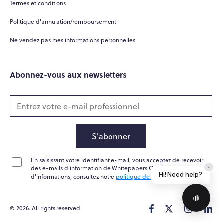
Termes et conditions
How can you help me?
Politique d'annulation/remboursement
Tell me about your services
Ne vendez pas mes informations personnelles
Abonnez-vous aux newsletters
S'abonner
En saisissant votre identifiant e-mail, vous acceptez de recevoir
Home
Messages
News
Help
des e-mails d'information de Whitepapers Online. Pour plus
d'informations, consultez notre
politique de confidentialité
Powered by
Whisper.AI
© 2026. All rights reserved.