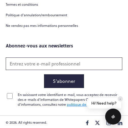
Termes et conditions
How can you help me?
Politique d'annulation/remboursement
Tell me about your services
Ne vendez pas mes informations personnelles
Abonnez-vous aux newsletters
S'abonner
En saisissant votre identifiant e-mail, vous acceptez de recevoir
Home
Messages
News
Help
des e-mails d'information de Whitepapers Online. Pour plus
d'informations, consultez notre
politique de confidentialité
Powered by
Whisper.AI
© 2026. All rights reserved.