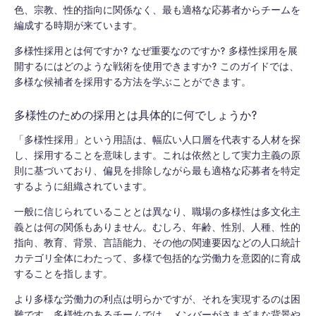
色、宗教、性的指向に関係なく、最も適格な応募者からチームを
編成する時期が来ています。
多様性採用とは何ですか? なぜ重要なのですか? 多様性採用を展
開するにはどのような戦術を使用できますか? このガイドでは、
多様な候補者を採用する方法を学ぶことができます。
多様性のための採用とは具体的に何でしょうか?
「多様性採用」という用語は、幅広い人口層を代表する人材を探
し、採用することを意味します。これは依然として実力主義の原
則に基づいており、偏見を排除しながら最も適格な応募者を特定
するように組織されています。
一般に信じられていることとは異なり、職場の多様性は多文化主
義とは何の関係もありません。むしろ、年齢、性別、人種、性的
指向、教育、背景、言語能力、その他の関連要因などの人口統計
カテゴリ全体にわたって、多様で包括的な労働力を意図的に育成
することを指します。
より多様な労働力の利点は明らかですが、それを実現するのは困
難です。多様性のあるチームでは、メンバーがさまざまな背景や