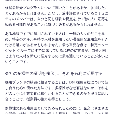
候補者紹介プログラムについて聞いたことがあるか、参加したこ
とがあるかもしれません。ただし、過小評価されているコミュニ
ティのメンバーは、自分と同じ経験や視点を持つ他の人に応募を
勧める可能性があることに気づく必要があるかもしれません。
ある地域ですでに雇用されている人は、一般の人々の注目を集
め、特定のスキルを持つ人材を雇用したい潜在的な雇用主を引き
付ける魅力があるかもしれません。最も重要な点は、特定のター
ゲット グループにすでに属している現在の従業員が、自分と同
じような人材を新たに紹介するのに最も適していることが多いと
いうことです。
会社の多様性の証明を強化し、それを有利に活用する
採用ブランドの構築に投資することは、D&I 採用目標について話
し合うための優れた方法です。多様性がなぜ有益なのか、それを
どのように企業文化に根付かせることができるのかを率直に話し
合うことで、従業員の協力を得ましょう。
多様性のある雇用主として認められるためには、企業はさまざま
な背景、経験、視点を持つ個人を尊重し、評価していることを示