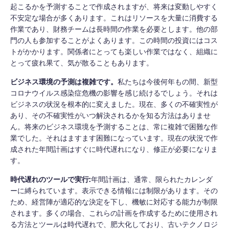
起こるかを予測することで作成されますが、将来は変動しやすく
不安定な場合が多くあります。これはリソースを大量に消費する
作業であり、財務チームは長時間の作業を必要とします。他の部
門の人も参加することがよくあります。この時間の投資にはコス
トがかかります。関係者にとっても楽しい作業ではなく、組織に
とって疲れ果て、気が散ることもあります。
ビジネス環境の予測は複雑です。
私たちは今後何年もの間、新型
コロナウイルス感染症危機の影響を感じ続けるでしょう。それは
ビジネスの状況を根本的に変えました。現在、多くの不確実性が
あり、その不確実性がいつ解決されるかを知る方法はありませ
ん。将来のビジネス環境を予測することは、常に複雑で困難な作
業でした。それはますます困難になっています。現在の状況で作
成された年間計画はすぐに時代遅れになり、修正が必要になりま
す。
時代遅れのツールで実行:
年間計画は、通常、限られたカレンダ
ーに縛られています。表示できる情報には制限があります。その
ため、経営陣が適応的な決定を下し、機敏に対応する能力が制限
されます。多くの場合、これらの計画を作成するために使用され
る方法とツールは時代遅れで、肥大化しており、古いテクノロジ