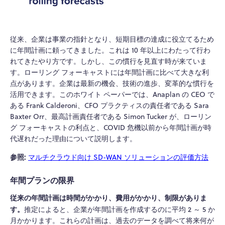
従来、企業は事業の指針となり、短期目標の達成に役立てるため
に年間計画に頼ってきました。これは 10 年以上にわたって行わ
れてきたやり方です。しかし、この慣行を見直す時が来ていま
す。ローリング フォーキャストには年間計画に比べて大きな利
点があります。企業は最新の機会、技術の進歩、変革的な慣行を
活用できます。このホワイト ペーパーでは、Anaplan の CEO で
ある Frank Calderoni、CFO プラクティスの責任者である Sara
Baxter Orr、最高計画責任者である Simon Tucker が、ローリン
グ フォーキャストの利点と、COVID 危機以前から年間計画が時
代遅れだった理由について説明します。
参照:
マルチクラウド向け SD-WAN ソリューションの評価方法
年間プランの限界
従来の年間計画は時間がかかり、費用がかかり、制限がありま
す。
推定によると、企業が年間計画を作成するのに平均 2 ～ 5 か
月かかります。これらの計画は、過去のデータを調べて将来何が