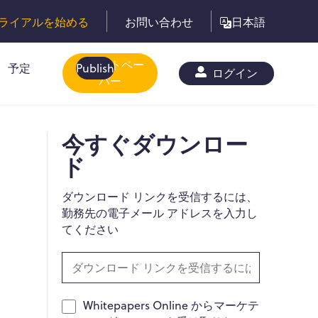
ライアルを始める
お問い合わせ
日本語
ホワイトペー
予定
Publish
ログイン
パー
今すぐダウンロー
ド
ダウンロード リンクを受信するには、
勤務先の電子メール アドレスを入力し
てください
Whitepapers Online からマーケテ