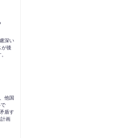
?
慮深い
スが後
す。
、他国
いで
矛盾す
初計画