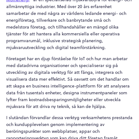
allmännyttiga industrier. Med över 20 års erfarenhet
samarbetar de med några av världens ledande energi- och
energiföretag, tillverkare och banbrytande små och
medelstora företag, och tillhandahåller en mängd olika
tjänster för att hantera alla kommersiella eller operativa
programvarumål, inklusive strategisk planering,
mjukvaruutveckling och digital teamförstärkning.
Företaget har en djup förståelse för IoT och hur man arbetar
med datadrivna organisationer och specialiserar sig på
utveckling av digitala verktyg för att fånga, integrera och
visualisera data mer effektivt. Så oavsett om det handlar om
att skapa en business intelligence-plattform för att analysera
data från tusentals enheter, designa instrumentpaneler som
lyfter fram kostnadsbesparingsmöjligheter eller utveckla
mjukvara för att driva ny teknik, så kan de hjälpa.
I slutändan förvandlar dessa verktyg verksamhetens prestanda
och kundupplevelsen genom implementering av
beröringspunkter som webbplatser, appar och
rapporteringsverktyg som kan driva ditt företag framåt.