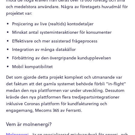
och medelstora användare. Några av företagets huvudmål för
projektet var:
Projicering av live (realtids) kontodetaljer
Minskat antal systeminteraktioner för konsumenter
Effektivare och mer assisterad frågeprocess
Integration av många datakällor
Förbättring av den övergripande kundupplevelsen
Mobil kompatibilitet
Det som gjorde detta projekt komplext och utmanande var
det faktum att det gamla systemet behövde förbli "in-flight"
medan den nya plattformen var under utveckling. Dessutom
krävde den nya plattformen flera tredjepartsintegrationer
inklusive Coronas plattform för kundfakturering och
engagemang, Mecoms 365 av Ferranti.
Vem är molnenergi?
Molnenergi
är en specialiserad mjukvarubyrå för energi- och