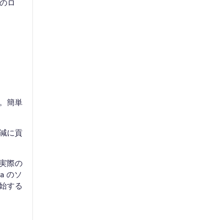
ラのロ
。簡単
減に貢
実際の
a のソ
始する