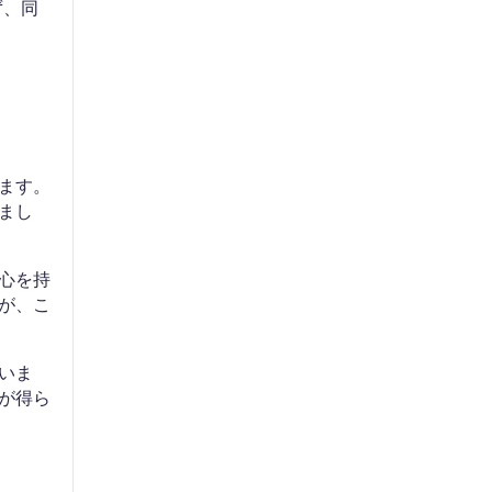
ず、同
います。
まし
心を持
が、こ
いま
が得ら