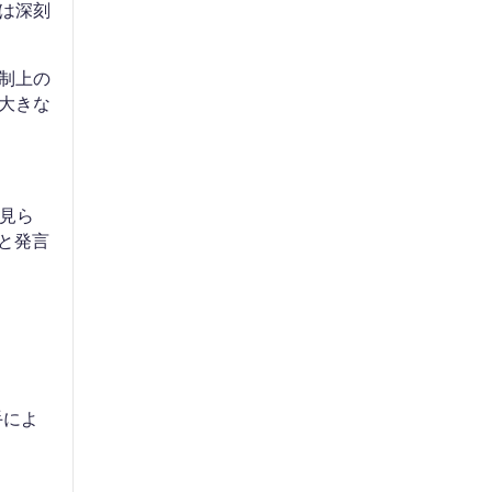
は深刻
制上の
大きな
見ら
と発言
手によ